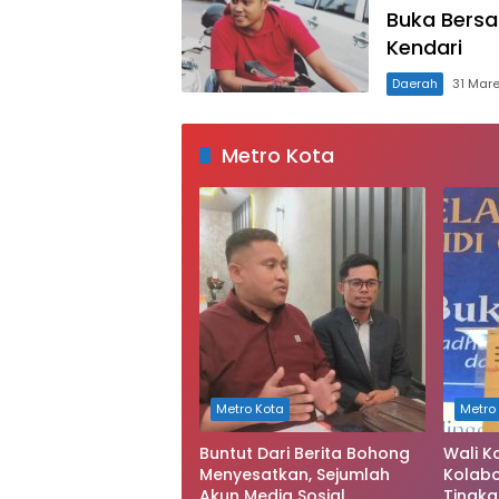
Buka Bersa
Kendari
Daerah
31 Mar
Metro Kota
Metro Kota
Metro
Buntut Dari Berita Bohong
Wali K
Menyesatkan, Sejumlah
Kolabo
Akun Media Sosial
Tingka