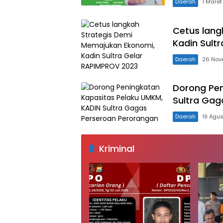
Daerah
1 Maret
Cetus lang
Kadin Sult
Daerah
26 Nov
Dorong Pen
Sultra Gag
Daerah
19 Agu
Kriminal