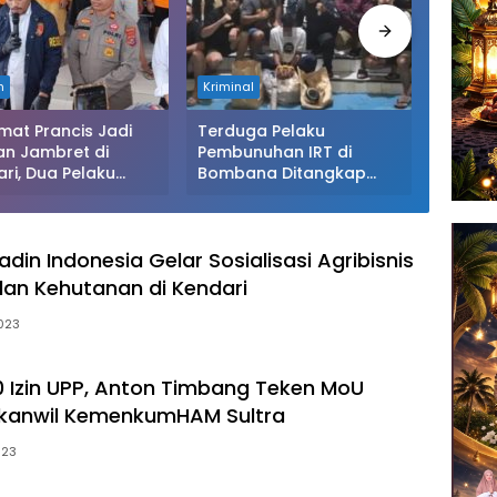
m
Kriminal
Daerah
mat Prancis Jadi
Terduga Pelaku
Sapi C
an Jambret di
Pembunuhan IRT di
Tangan 
ri, Dua Pelaku
Bombana Ditangkap
Bongka
gkap Polisi Usai
Polisi, Suami Korban Jadi
Warga 
an Hasil Curian
Tersangka
 Judi dan Narkoba
adin Indonesia Gelar Sosialisasi Agribisnis
an Kehutanan di Kendari
2023
0 Izin UPP, Anton Timbang Teken MoU
kanwil KemenkumHAM Sultra
023