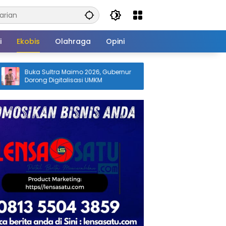
i
Ekobis
Olahraga
Opini
aimo 2026, Gubernur
Kwarcab Gerakan Pramuka Konaw
isasi UMKM
Utara Lepas Kontingen Jambore
Nasional XII 2026, Bupati Ikbar: Tun
Karakter Generasi Muda Konut yan
Disiplin dan Berprestasi