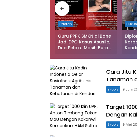
rah
Daerah
Huku
da Sultra Tetapkan
Guru PPPK SMKN di Bone
Diplo
 Tersangka Kasus
Jadi DPO Kasus Asusila,
Korb
upsi Pengadaan
Dua Pelaku Masih Buron:
Kenda
l Azimut Rp9,9 Miliar
Polisi Terbitkan Surat
Ditan
Pencarian
Gunak
untuk
Cara Jitu K
Tanaman d
Ekobis
9 Juni 
Target 100
Dengan Ka
Ekobis
9 Mei 2