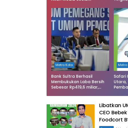
Dilaporkan ke Polda Sultra
Keseha
Metro Kota
Metro
Bank Sultra Berhasil
Safari
Membukukan Laba Bersih
Utara,
Sebesar Rp419,6 miliar,
Pemba
Meningkat dibandingkan
Rusak 
Capaian Tahun 2024
Libatkan 
CEO Bebek 
Foodcort 