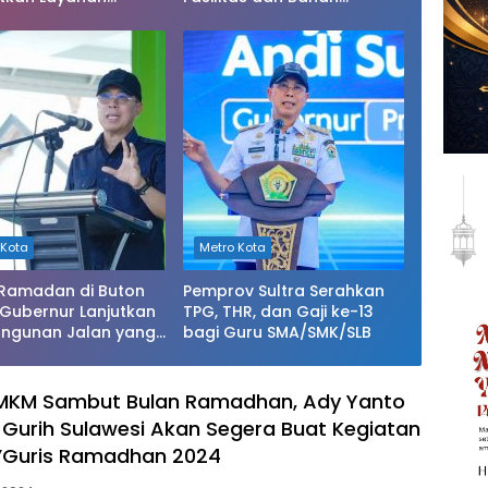
tan di Kendari
Pangan Tak Sesuai Standar
 Kota
Metro Kota
 Ramadan di Buton
Pemprov Sultra Serahkan
 Gubernur Lanjutkan
TPG, THR, dan Gaji ke-13
ngunan Jalan yang
bagi Guru SMA/SMK/SLB
Berat di 2026
UMKM Sambut Bulan Ramadhan, Ady Yanto
Gurih Sulawesi Akan Segera Buat Kegiatan
B’Guris Ramadhan 2024