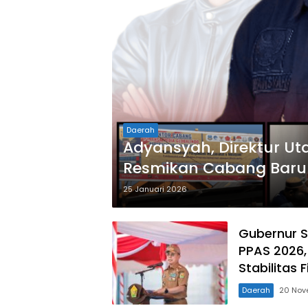
Daerah
Adyansyah, Direktur Ut
Resmikan Cabang Baru 
Kolaka Timur
25 Januari 2026
Gubernur S
PPAS 2026
Stabilitas 
Daerah
20 Nov