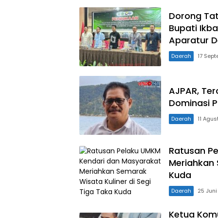
Dorong Tat
Bupati Ikba
Aparatur D
Daerah
17 Sep
AJPAR, Te
Dominasi P
Daerah
11 Agus
Ratusan Pe
Meriahkan 
Kuda
Daerah
25 Juni
Ketua Komu