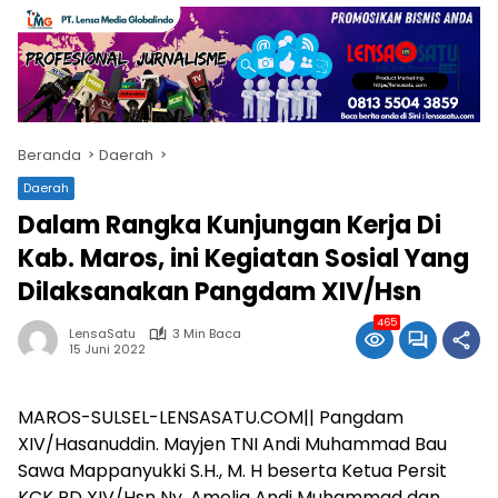
Beranda
Daerah
Daerah
Dalam Rangka Kunjungan Kerja Di
Kab. Maros, ini Kegiatan Sosial Yang
Dilaksanakan Pangdam XIV/Hsn
465
LensaSatu
3 Min Baca
15 Juni 2022
MAROS-SULSEL-LENSASATU.COM|| Pangdam
XIV/Hasanuddin. Mayjen TNI Andi Muhammad Bau
Sawa Mappanyukki S.H., M. H beserta Ketua Persit
KCK PD XIV/Hsn Ny. Amelia Andi Muhammad dan