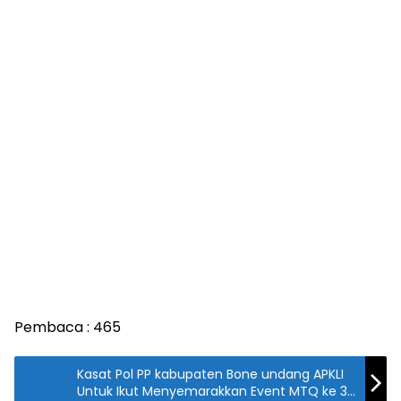
Pembaca :
465
Kasat Pol PP kabupaten Bone undang APKLI
Untuk Ikut Menyemarakkan Event MTQ ke 32