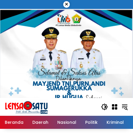
Langsung
×
ke
konten
Beranda
Daerah
Nasional
Politik
Kriminal