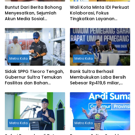
Buntut Dari Berita Bohong
Wali Kota Minta IDI Perkuat
Menyesatkan, Sejumlah
Kolaborasi, Fokus
Akun Media Sosial
Tingkatkan Layanan
Dilaporkan ke Polda Sultra
Kesehatan di Kendari
Metro Kota
Metro Kota
Sidak SPPG Tiworo Tengah,
Bank Sultra Berhasil
Gubernur Sultra Temukan
Membukukan Laba Bersih
Fasilitas dan Bahan
Sebesar Rp419,6 miliar,
Pangan Tak Sesuai
Meningkat dibandingkan
Standar
Capaian Tahun 2024
Metro Kota
Metro Kota