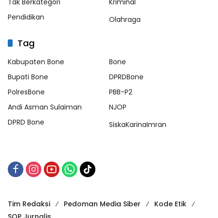
Tak Berkategori
Kriminal
Pendidikan
Olahraga
Tag
Kabupaten Bone
Bone
Bupati Bone
DPRDBone
PolresBone
PBB-P2
Andi Asman Sulaiman
NJOP
DPRD Bone
SiskaKarinaImran
Tim Redaksi
Pedoman Media Siber
Kode Etik
SOP Jurnalis