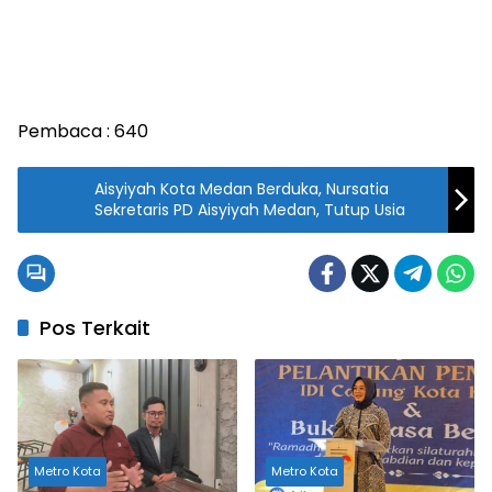
Pembaca :
640
Aisyiyah Kota Medan Berduka, Nursatia
Sekretaris PD Aisyiyah Medan, Tutup Usia
Pos Terkait
Metro Kota
Metro Kota