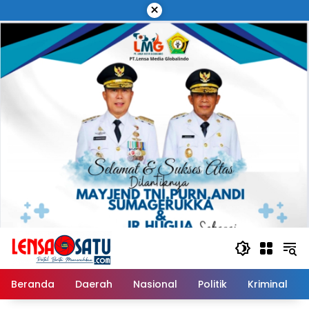
Langsung
×
ke
konten
Beranda
Daerah
Nasional
Politik
Kriminal