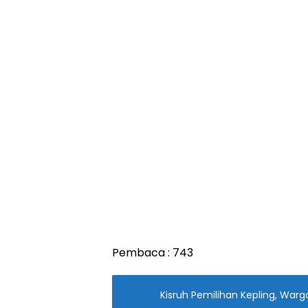
Pembaca :
743
Kisruh Pemilihan Kepling, Wa