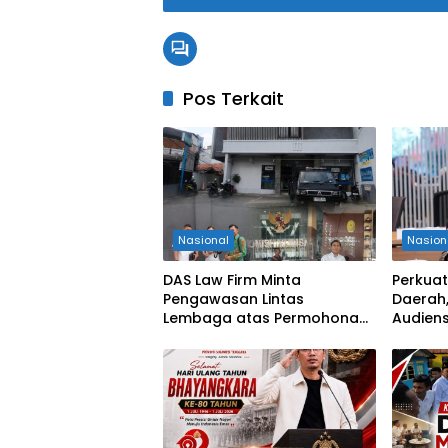
Pos Terkait
Nasional
Nasion
DAS Law Firm Minta
Perkuat
Pengawasan Lintas
Daerah,
Lembaga atas Permohonan
Audiens
Eksekusi Objek Sengketa di
Keseha
Pengadilan Negeri Jakarta
Selatan