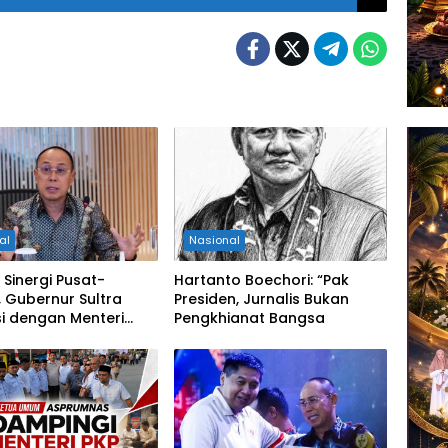
al
Nasional
 Sinergi Pusat-
Hartanto Boechori: “Pak
 Gubernur Sultra
Presiden, Jurnalis Bukan
i dengan Menteri
Pengkhianat Bangsa
tan RI