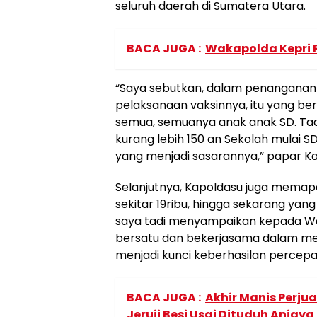
seluruh daerah di Sumatera Utara.
BACA JUGA :
Wakapolda Kepri 
“Saya sebutkan, dalam penanganan 
pelaksanaan vaksinnya, itu yang be
semua, semuanya anak anak SD. Tad
kurang lebih 150 an Sekolah mulai S
yang menjadi sasarannya,” papar Ka
Selanjutnya, Kapoldasu juga memapa
sekitar 19ribu, hingga sekarang yan
saya tadi menyampaikan kepada Wali
bersatu dan bekerjasama dalam men
menjadi kunci keberhasilan percepata
BACA JUGA :
Akhir Manis Perjua
Jeruji Besi Usai Dituduh Aniaya 