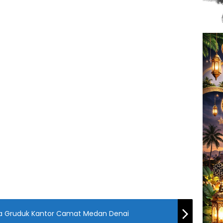
rga Gruduk Kantor Camat Medan Denai