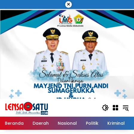
Langsung
×
ke
konten
Beranda
Daerah
Nasional
Politik
Kriminal