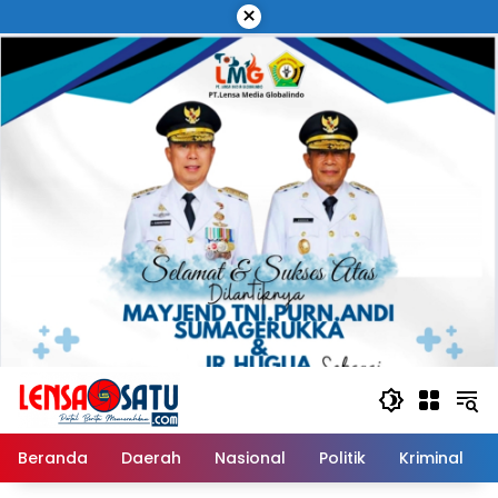
Langsung
×
ke
konten
Beranda
Daerah
Nasional
Politik
Kriminal