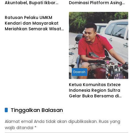
Akuntabel, Bupati Ikbar
Dominasi Platform Asing
Daerah
Buka Pelatihan Coretax
dan Perkuat Ekonomi Umat
diikuti Ratusan Aparatur
Ratusan Pelaku UMKM
Desa Konut
Kendari dan Masyarakat
Meriahkan Semarak Wisata
Kuliner di Segi Tiga Taka
Kuda
Daerah
Ketua Komunitas Exteze
Indonesia Region Sultra
Gelar Buka Bersama di
Warung Makan Bebek
Gurih Sulawesi Kendari
Tinggalkan Balasan
Alamat email Anda tidak akan dipublikasikan.
Ruas yang
wajib ditandai
*