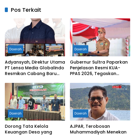
Pos Terkait
Daerah
Daerah
Adyansyah, Direktur Utama
Gubernur Sultra Paparkan
PT Lensa Media Globalindo
Penjelasan Resmi KUA-
Resmikan Cabang Baru
PPAS 2026, Tegaskan
Lensasatu.com di
Penyesuaian Anggaran
Kabupaten Kolaka Timur
Demi Stabilitas Fiskal
Daerah
Daerah
Daerah
Dorong Tata Kelola
AJPAR, Terobosan
Keuangan Desa yang
Muhammadiyah Menekan