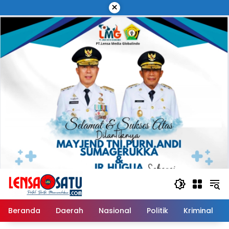
Langsung
×
ke
konten
Beranda
Daerah
Nasional
Politik
Kriminal