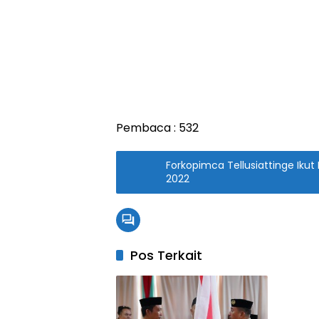
Pembaca :
532
Forkopimca Tellusiattinge Iku
2022
Pos Terkait