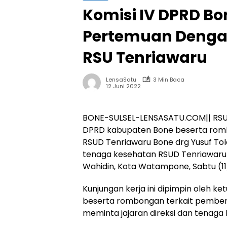
Komisi IV DPRD B
Pertemuan Dengan
RSU Tenriawaru
LensaSatu
3 Min Baca
12 Juni 2022
BONE-SULSEL-LENSASATU.COM|| RSUD
DPRD kabupaten Bone beserta rombo
RSUD Tenriawaru Bone drg Yusuf Tolo
tenaga kesehatan RSUD Tenriawaru B
Wahidin, Kota Watampone, Sabtu (11
Kunjungan kerja ini dipimpin oleh ke
beserta rombongan terkait pember
meminta jajaran direksi dan tenag