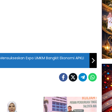
t Mensukseskan Expo UMKM Bangkit Ekonomi APKLI