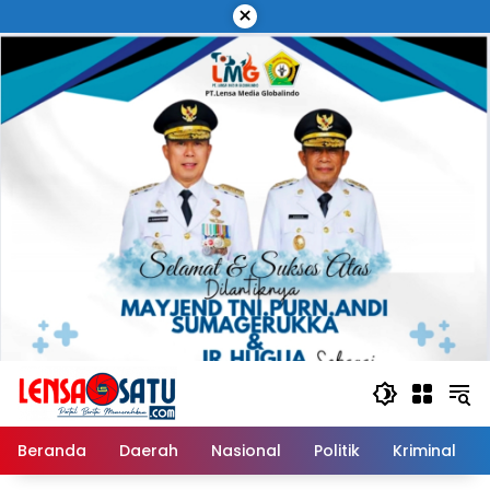
Langsung
×
ke
konten
Beranda
Daerah
Nasional
Politik
Kriminal