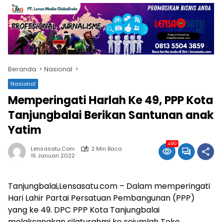
Beranda
Nasional
Nasional
Memperingati Harlah Ke 49, PPP Kota
Tanjungbalai Berikan Santunan anak
Yatim
490
Lensasatu.com
2 Min Baca
15 Januari 2022
Tanjungbalai,Lensasatu.com – Dalam memperingati
Hari Lahir Partai Persatuan Pembangunan (PPP)
yang ke 49. DPC PPP Kota Tanjungbalai
melaksanakan silaturahmi ke sejumlah Toko