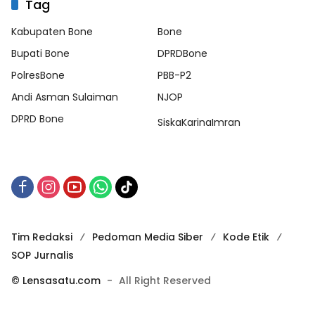
Tag
Kabupaten Bone
Bone
Bupati Bone
DPRDBone
PolresBone
PBB-P2
Andi Asman Sulaiman
NJOP
DPRD Bone
SiskaKarinaImran
Tim Redaksi
Pedoman Media Siber
Kode Etik
SOP Jurnalis
© Lensasatu.com
-
All Right Reserved