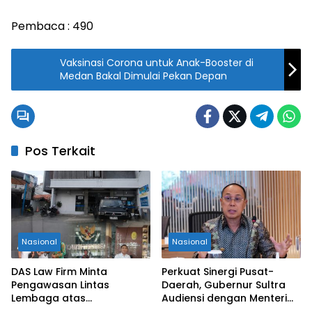
Pembaca :
490
Vaksinasi Corona untuk Anak-Booster di
Medan Bakal Dimulai Pekan Depan
Pos Terkait
Nasional
Nasional
DAS Law Firm Minta
Perkuat Sinergi Pusat-
Pengawasan Lintas
Daerah, Gubernur Sultra
Lembaga atas
Audiensi dengan Menteri
Permohonan Eksekusi
Kesehatan RI