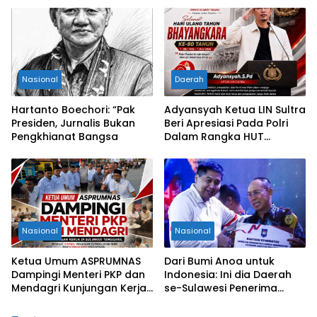
Objek Sengketa di
Pengadilan Negeri Jakarta
Selatan
Nasional
Daerah
Hartanto Boechori: “Pak
Adyansyah Ketua LIN Sultra
Presiden, Jurnalis Bukan
Beri Apresiasi Pada Polri
Pengkhianat Bangsa
Dalam Rangka HUT
Bhayangkara Ke-80 Tahun
Nasional
Nasional
Ketua Umum ASPRUMNAS
Dari Bumi Anoa untuk
Dampingi Menteri PKP dan
Indonesia: Ini dia Daerah
Mendagri Kunjungan Kerja
se-Sulawesi Penerima
di Sultra Perkuat Sinergi
Penghargaan Kemendagri,
Program Rumah Layak Huni
Sultra Kategori Ke-II