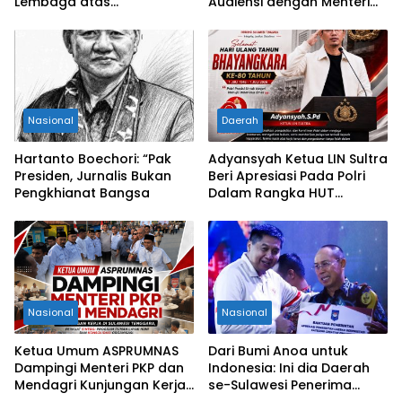
Lembaga atas
Audiensi dengan Menteri
Permohonan Eksekusi
Kesehatan RI
Objek Sengketa di
Pengadilan Negeri Jakarta
Selatan
Nasional
Daerah
Hartanto Boechori: “Pak
Adyansyah Ketua LIN Sultra
Presiden, Jurnalis Bukan
Beri Apresiasi Pada Polri
Pengkhianat Bangsa
Dalam Rangka HUT
Bhayangkara Ke-80 Tahun
Nasional
Nasional
Ketua Umum ASPRUMNAS
Dari Bumi Anoa untuk
Dampingi Menteri PKP dan
Indonesia: Ini dia Daerah
Mendagri Kunjungan Kerja
se-Sulawesi Penerima