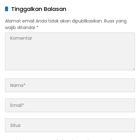
di Sultra Perkuat Sinergi
Penghargaan Kemendagri,
Program Rumah Layak Huni
Sultra Kategori Ke-II
Tinggalkan Balasan
dan Konsolidasi Organisasi
Alamat email Anda tidak akan dipublikasikan.
Ruas yang
wajib ditandai
*