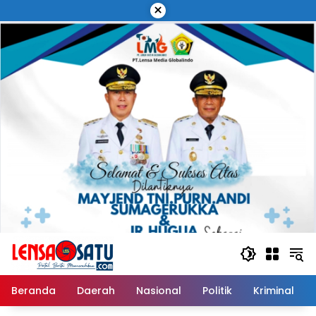
Langsung
×
ke
konten
Beranda
Daerah
Nasional
Politik
Kriminal