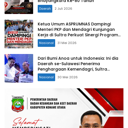
Bhayangkara Ke-80 Tahun
Daerah
2 Juli 2026
Ketua Umum ASPRUMNAS Dampingi
Menteri PKP dan Mendagri Kunjungan
Kerja di Sultra Perkuat Sinergi Program
Rumah Layak Huni dan Konsolidasi
Nasional
31 Mei 2026
Organisasi
Dari Bumi Anoa untuk Indonesia: Ini dia
Daerah se-Sulawesi Penerima
Penghargaan Kemendagri, Sultra
Kategori Ke-II
Nasional
30 Mei 2026