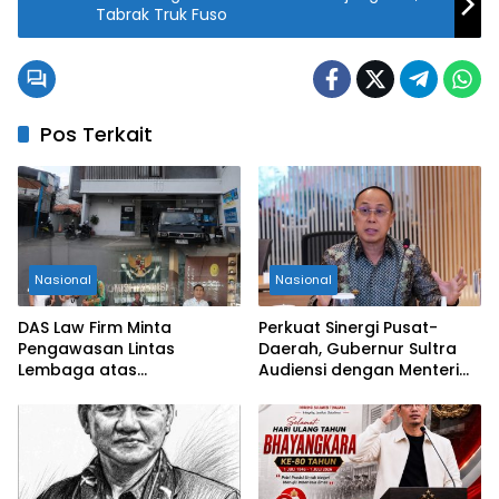
Tabrak Truk Fuso
Pos Terkait
Nasional
Nasional
DAS Law Firm Minta
Perkuat Sinergi Pusat-
Pengawasan Lintas
Daerah, Gubernur Sultra
Lembaga atas
Audiensi dengan Menteri
Permohonan Eksekusi
Kesehatan RI
Objek Sengketa di
Pengadilan Negeri Jakarta
Selatan