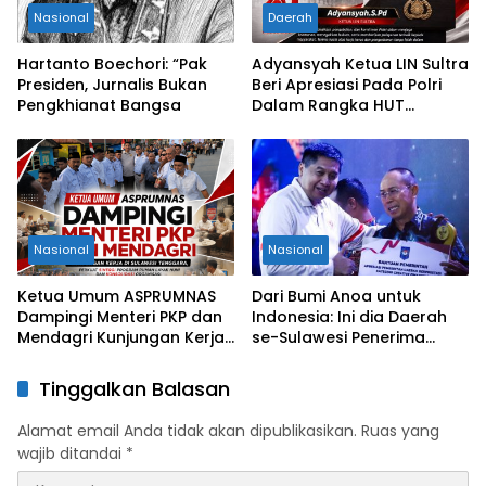
Nasional
Daerah
Hartanto Boechori: “Pak
Adyansyah Ketua LIN Sultra
Presiden, Jurnalis Bukan
Beri Apresiasi Pada Polri
Pengkhianat Bangsa
Dalam Rangka HUT
Bhayangkara Ke-80 Tahun
Nasional
Nasional
Ketua Umum ASPRUMNAS
Dari Bumi Anoa untuk
Dampingi Menteri PKP dan
Indonesia: Ini dia Daerah
Mendagri Kunjungan Kerja
se-Sulawesi Penerima
di Sultra Perkuat Sinergi
Penghargaan Kemendagri,
Program Rumah Layak Huni
Sultra Kategori Ke-II
Tinggalkan Balasan
dan Konsolidasi Organisasi
Alamat email Anda tidak akan dipublikasikan.
Ruas yang
wajib ditandai
*