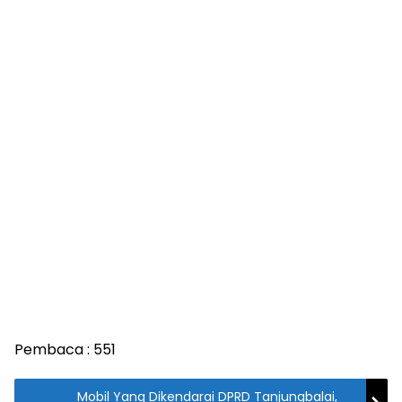
Pembaca :
551
Mobil Yang Dikendarai DPRD Tanjungbalai,