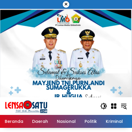
Langsung
×
ke
konten
Beranda
Daerah
Nasional
Politik
Kriminal