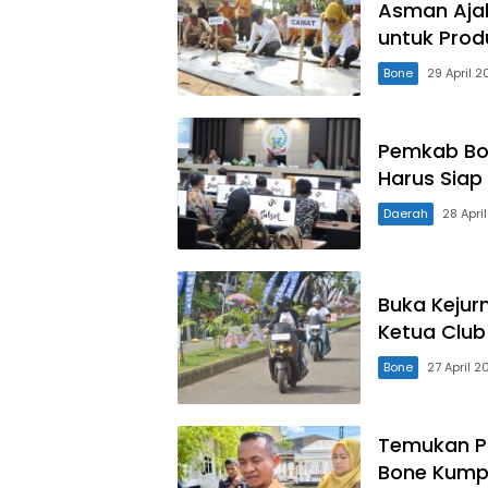
Asman Aja
untuk Prod
Bone
29 April 
Pemkab Bon
Harus Siap
Daerah
28 Apri
Buka Kejurn
Ketua Club 
Bone
27 April 2
Temukan Pu
Bone Kump