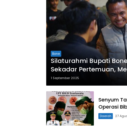
Bone
Silaturahmi Bupati Bone
Sekadar Pertemuan, Men
1 September 2025
Senyum Tan
Operasi Bi
Daerah
27 Agu