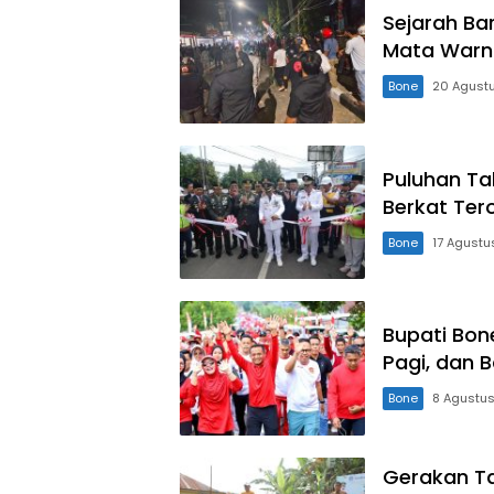
Sejarah Bar
Mata Warn
Bone
20 Agust
Puluhan Tah
Berkat Ter
Bone
17 Agustu
Bupati Bon
Pagi, dan 
Bone
8 Agustu
Gerakan Ta