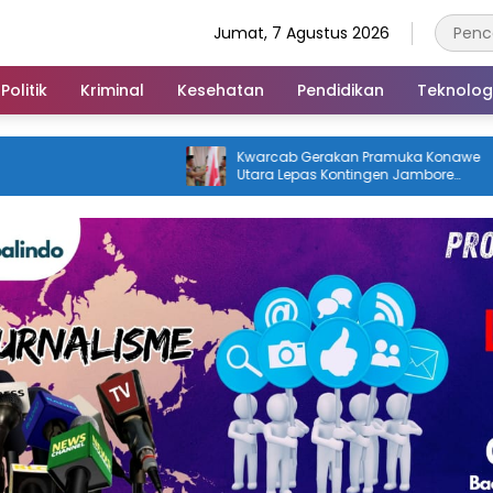
Jumat, 7 Agustus 2026
Politik
Kriminal
Kesehatan
Pendidikan
Teknolog
Kwarcab Gerakan Pramuka Konawe
Profil 
Utara Lepas Kontingen Jambore
Menguk
Nasional XII 2026, Bupati Ikbar: Tunjukkan
Pertam
Karakter Generasi Muda Konut yang
Disiplin dan Berprestasi