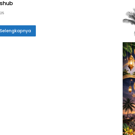
ishub
025
Selengkapnya