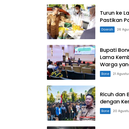
Turun ke L
Pastikan P
Daerah
26 Agu
Bupati Bon
Lama Kemba
Warga yan
Bone
21 Agustu
Ricuh dan 
dengan Ke
Bone
20 Agust