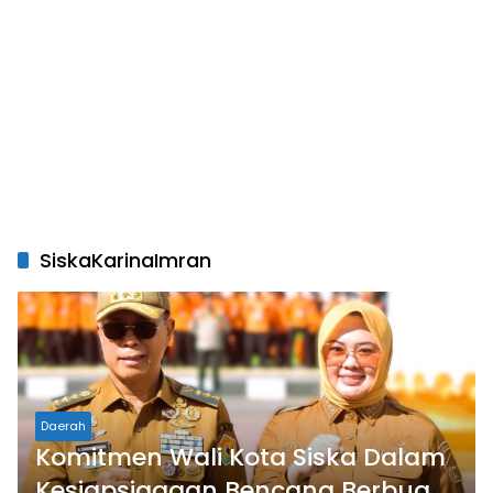
SiskaKarinaImran
Daerah
Komitmen Wali Kota Siska Dalam
Kesiapsiagaan Bencana Berbuah