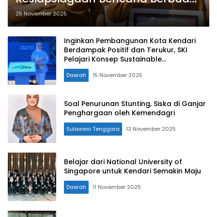
Penghargaan dari Gubernur
25 November 2025
Inginkan Pembangunan Kota Kendari
Berdampak Positif dan Terukur, SKI
Pelajari Konsep Sustainable
Development Goals (SDGs) Melalui
Daerah
15 November 2025
Skema PPP
Soal Penurunan Stunting, Siska di Ganjar
Penghargaan oleh Kemendagri
Sulawesi Tenggara
13 November 2025
Belajar dari National University of
Singapore untuk Kendari Semakin Maju
Daerah
11 November 2025