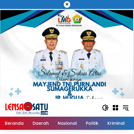
Langsung
×
ke
konten
Beranda
Daerah
Nasional
Politik
Kriminal