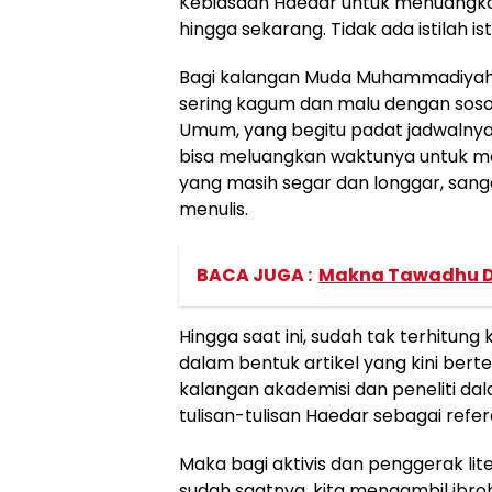
Kebiasaan Haedar untuk menuangkan 
hingga sekarang. Tidak ada istilah i
Bagi kalangan Muda Muhammadiyah, 
sering kagum dan malu dengan sosok
Umum, yang begitu padat jadwalnya
bisa meluangkan waktunya untuk me
yang masih segar dan longgar, sang
menulis.
BACA JUGA :
Makna Tawadhu Da
Hingga saat ini, sudah tak terhitun
dalam bentuk artikel yang kini berte
kalangan akademisi dan peneliti dal
tulisan-tulisan Haedar sebagai refer
Maka bagi aktivis dan penggerak li
sudah saatnya, kita mengambil ibroh