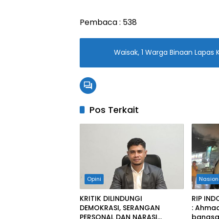
Pembaca :
538
Waisak, 1 Warga Binaan Lapas
Pos Terkait
Opini
Nasion
KRITIK DILINDUNGI
RIP IN
DEMOKRASI, SERANGAN
: Ahma
PERSONAL DAN NARASI
bangsa 