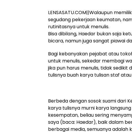
LENSASATU.COM||Walaupun memiliki t
segudang pekerjaan keumatan, namu
rutinitasnya untuk menulis.
Bisa dibilang, Haedar bukan saja 
bicara, namun juga sangat piawai da
Bagi kebanyakan pejabat atau toko
untuk menulis, sekedar membagi wakt
jika pun harus menulis, tidak sediki
tulisnya buah karya tulisan staf atau
Berbeda dengan sosok suami dari K
karya tulisnya murni karya langsung
kesempatan, beliau sering menyamp
saya (baca: Haedar), baik dalam be
berbagai media, semuanya adalah kar