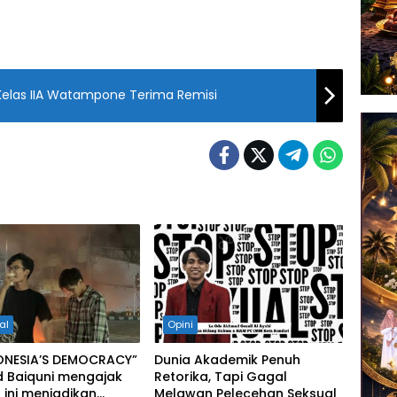
 Kelas IIA Watampone Terima Remisi
al
Opini
DONESIA’S DEMOCRACY”
Dunia Akademik Penuh
d Baiquni mengajak
Retorika, Tapi Gagal
ini menjadikan
Melawan Pelecehan Seksual