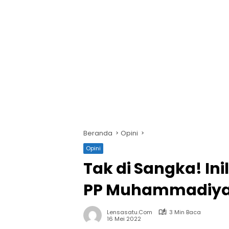
Beranda
Opini
Opini
Tak di Sangka! In
PP Muhammadiy
Lensasatu.com
3 Min Baca
16 Mei 2022