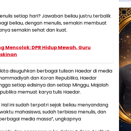
enulis setiap hari? Jawaban beliau justru terbalik
agi beliau, dengan menulis, semakin membuat
danya semakin sehat dan kuat.
ng Mencolok: DPR Hidup Mewah, Guru
iskinan
, kita disuguhkan berbagai tulisan Haedar di media
uhammadiyah dan Koran Republika, Haedar
ngga setiap edisinya dan setiap Minggu, Majalah
ublika memuat karya tulis Haedar.
 Hal ini sudah terpatri sejak beliau menyandang
ewaktu mahasiswa, sudah terbiasa menulis, dan
e berbagai media massa”, ungkapnya