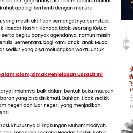
ide dan gagasannya ke dalam tulisan, terlihat
stirahat apalagi berhenti dengan menulis.
yang masih aktif dan semangatnya ber-studi,
 Haedar Nashir. Kanapa tidak, seorang Ketua
 serta begitu banyak agendanya, namun masih
nulis. Sementara, bagi kami, anak-anak Muda
at sedikit yang bisa meluangkan waktu untuk
lam Islam,Simak Penjelasan Ustadz Ini
g karya ilmiahnya, baik dalam bentuk buku maupun
baran yang bisa dinikmati. Bahkan, tidak sedikit
am negeri dan luar negeri, yang menjadikan
ensi.
terasi, khususnya di lingkungan Muhammadiyah,
, dari sosok lain seorang Haedar Nashir, Ketua