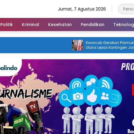
Jumat, 7 Agustus 2026
Politik
Kriminal
Kesehatan
Pendidikan
Teknolog
Kwarcab Gerakan Pramuka Konawe
Utara Lepas Kontingen Jambore
Nasional XII 2026, Bupati Ikbar: Tunjukkan
Karakter Generasi Muda Konut yang
Disiplin dan Berprestasi