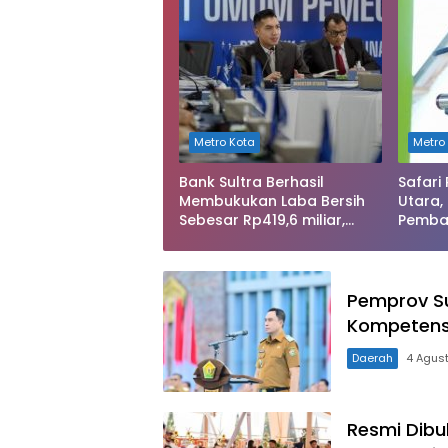
Metro Kota
Metro
Bank Sultra Berhasil
Safari
Membukukan Laba Bersih
Utara,
Sebesar Rp419,6 miliar,
Pemba
Meningkat dibandingkan
Rusak 
Capaian Tahun 2024
Pemprov Su
Kompetensi
Daerah
4 Agus
Resmi Dibu