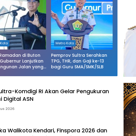
 Kota
Metro Kota
 Ramadan di Buton
Pemprov Sultra Serahkan
 Gubernur Lanjutkan
TPG, THR, dan Gaji ke-13
ngunan Jalan yang
bagi Guru SMA/SMK/SLB
Berat di 2026
ltra-Komdigi RI Akan Gelar Pengukuran
 Digital ASN
tus 2026
ka Walikota Kendari, Finspora 2026 dan