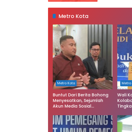
Metro Kota
Metro Kota
Metro
Buntut Dari Berita Bohong
Wali K
Menyesatkan, Sejumlah
Kolabo
Akun Media Sosial
Tingka
Dilaporkan ke Polda Sultra
Keseha