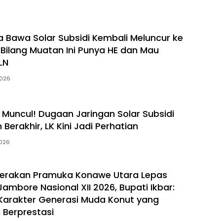
nah
Penguatan SDM
Diserahkan ke DPRD
Hadapi Perubahan
Dunia Kerja
a Bawa Solar Subsidi Kembali Meluncur ke
r Bilang Muatan Ini Punya HE dan Mau
LN
2026
Muncul! Dugaan Jaringan Solar Subsidi
Berakhir, LK Kini Jadi Perhatian
2026
erakan Pramuka Konawe Utara Lepas
ambore Nasional XII 2026, Bupati Ikbar:
Karakter Generasi Muda Konut yang
n Berprestasi