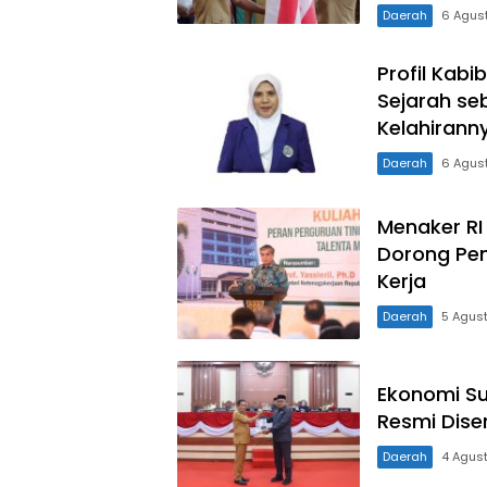
Daerah
6 Agus
LensaSatu.com
Profil Kabi
Sejarah se
Kelahirann
Daerah
6 Agus
Menaker RI
Dorong Pe
Kerja
Daerah
5 Agus
Ekonomi Su
Resmi Dise
Daerah
4 Agus