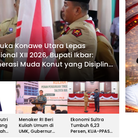
uka Konawe Utara Lepas
Daera
nal XII 2026, Bupati Ikbar:
Pro
erasi Muda Konut yang Disiplin
seb
6 Agus
utri
Menaker RI Beri
Ekonomi Sultra
ang
Kuliah Umum di
Tumbuh 6,23
rah
UMK, Gubernur
Persen, KUA-PPAS
r
Sultra Dorong
2027 Resmi