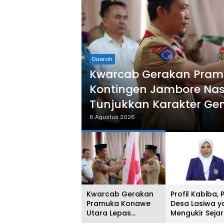
Daerah
Kwarcab Gerakan Pram
Kontingen Jambore Nasio
Tunjukkan Karakter Gen
dan Berprestasi
6 Agustus 2026
Kwarcab Gerakan
Profil Kabiba, P
Pramuka Konawe
Desa Lasiwa y
Utara Lepas
Mengukir Seja
Kontingen Jambore
sebagai Dokto