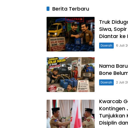
Nasional XII 2026,
Pertama di Ta
Berita Terbaru
Bupati Ikbar:
Kelahirannya
Tunjukkan Karakter
Generasi Muda
Truk Didug
Konut yang Disiplin
Siwa, Sopi
dan Berprestasi
Diantar ke 
Daerah
6 Juli 
Nama Baru 
Bone Belum 
Daerah
2 Juli 
Kwarcab G
Kontingen J
Tunjukkan 
Disiplin da