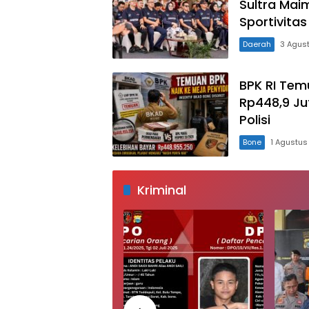
Sultra Mai
Sportivitas
Daerah
3 Agus
BPK RI Tem
Rp448,9 Jut
Polisi
Bone
1 Agustus
Kriminal