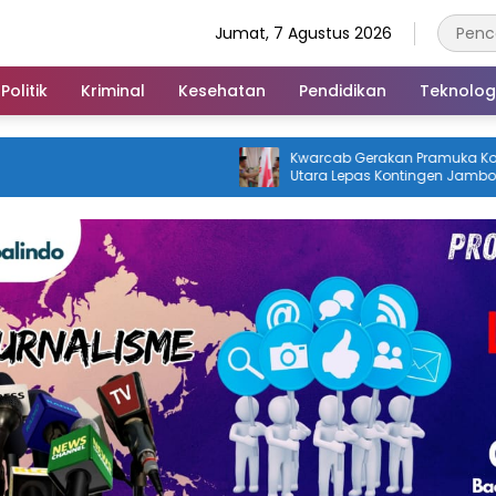
Jumat, 7 Agustus 2026
Politik
Kriminal
Kesehatan
Pendidikan
Teknolog
Kwarcab Gerakan Pramuka Konawe
Profi
Utara Lepas Kontingen Jambore
Meng
Nasional XII 2026, Bupati Ikbar: Tunjukkan
Pert
Karakter Generasi Muda Konut yang
Disiplin dan Berprestasi