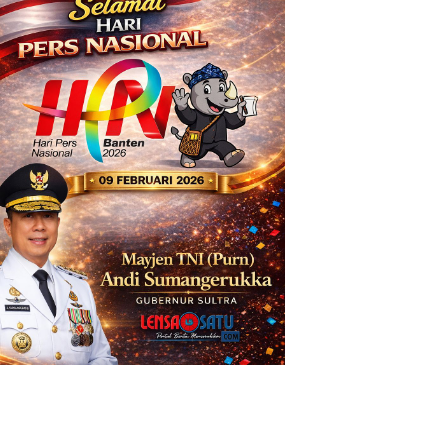
h
fil Kabiba, Putri Desa Lasiwa yang Mengu
agai Doktor Pertama di Tanah Kelahira
tus 2026