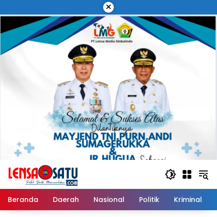
Langsung
×
ke
konten
Beranda
Daerah
Nasional
Politik
Kriminal