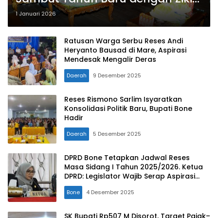
dan Doa Bersama
1 Januari 2026
Ratusan Warga Serbu Reses Andi
Heryanto Bausad di Mare, Aspirasi
Mendesak Mengalir Deras
Daerah
9 Desember 2025
Reses Rismono Sarlim Isyaratkan
Konsolidasi Politik Baru, Bupati Bone
Hadir
Daerah
5 Desember 2025
DPRD Bone Tetapkan Jadwal Reses
Masa Sidang I Tahun 2025/2026. Ketua
DPRD: Legislator Wajib Serap Aspirasi
Masyarakat di Dapil
Bone
4 Desember 2025
SK Bupati Rp507 M Disorot, Target Pajak–