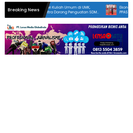
Ekonomi Sultra Tumbuh 6,23 Persen, KUA-
Pempr
Breaking News
DM
PPAS 2027 Resmi Diserahkan ke DPRD
Pengu