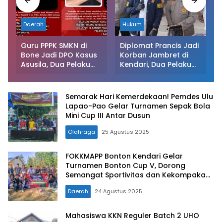
Daerah
Hukum
n
Guru PPPK SMKN di
Diplomat Prancis Jadi
s
Bone Jadi DPO Kasus
Korban Jambret di
Asusila, Dua Pelaku
Kendari, Dua Pelaku
Masih Buron: Polisi
Ditangkap Polisi Usai
Terbitkan Surat
Gunakan Hasil Curian
Pencarian
untuk Judi dan
Semarak Hari Kemerdekaan! Pemdes Ulu
Narkoba
Lapao-Pao Gelar Turnamen Sepak Bola
Mini Cup III Antar Dusun
Olahraga
25 Agustus 2025
FOKKMAPP Bonton Kendari Gelar
Turnamen Bonton Cup V, Dorong
Semangat Sportivitas dan Kekompakan
dalam Bertanding
Daerah
24 Agustus 2025
Mahasiswa KKN Reguler Batch 2 UHO