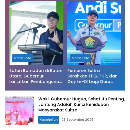
Sesuai Standar
dibandingkan Capaian
Tahun 2024
Metro Kota
Metro Kota
Safari Ramadan di Buton
Pemprov Sultra
Utara, Gubernur
Serahkan TPG, THR, dan
Lanjutkan Pembangunan
Gaji ke-13 bagi Guru
Jalan yang Rusak Berat
SMA/SMK/SLB
di 2026
Wakil Gubernur Hugua, Sehat Itu Penting,
Jantung Adalah Kunci Kehidupan
Masyarakat Sultra
Kesehatan
28 September 2025