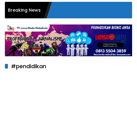
Pimpin Harvetnas 2026, Gubernur Su
Breaking News
Tekankan Nilai Juang Veteran untu
Generasi Penerus
#pendidikan