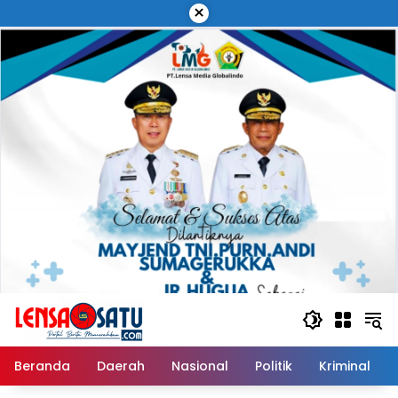
Langsung
×
ke
konten
Beranda
Daerah
Nasional
Politik
Kriminal