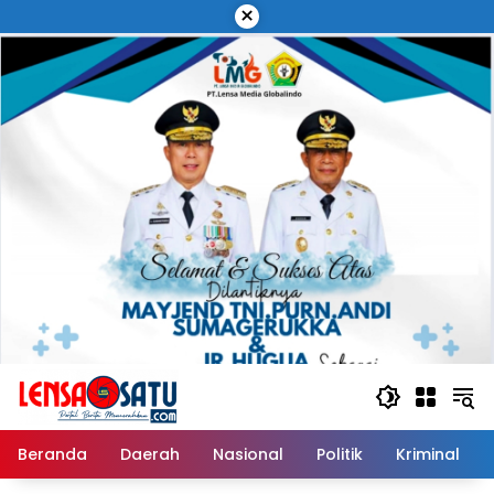
Langsung
×
ke
konten
Beranda
Daerah
Nasional
Politik
Kriminal