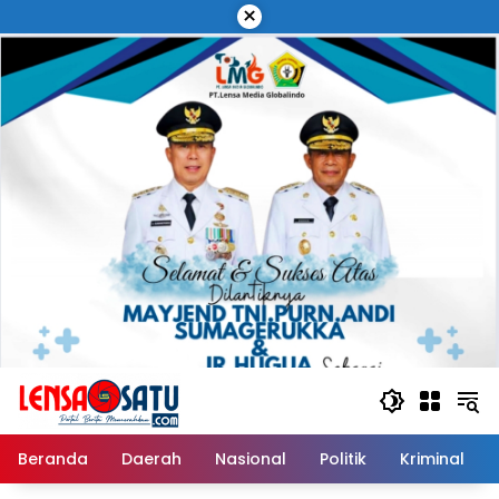
Langsung
×
ke
konten
Beranda
Daerah
Nasional
Politik
Kriminal