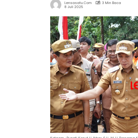
Lensasatu.com
3 Min Baca
8 Juli 2025
Ketgam : Bupati Konut H. Ikbar, S.H., M. H. Bersama Ke