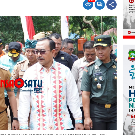
pala Dinas PMD Provinsi Sultra, Dr. Ir. I Gede Panca, M. Pd. Foto :