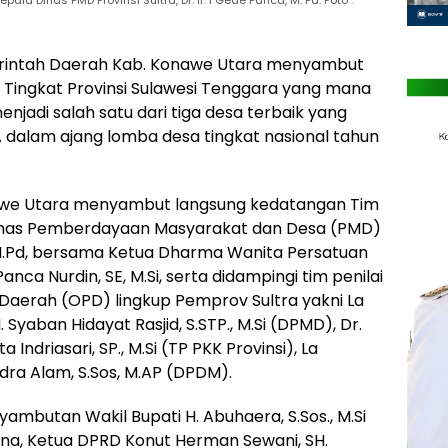
erintah Daerah Kab. Konawe Utara menyambut
 Tingkat Provinsi Sulawesi Tenggara yang mana
njadi salah satu dari tiga desa terbaik yang
 dalam ajang lomba desa tingkat nasional tahun
 Konawe Utara menyambut langsung kedatangan Tim
 Dinas Pemberdayaan Masyarakat dan Desa (PMD)
ca, M.Pd, bersama Ketua Dharma Wanita Persatuan
anca Nurdin, SE, M.Si, serta didampingi tim penilai
 Daerah (OPD) lingkup Pemprov Sultra yakni La
 Syaban Hidayat Rasjid, S.STP., M.Si (DPMD), Dr.
 Indriasari, SP., M.Si (TP PKK Provinsi), La
dra Alam, S.Sos, M.AP (DPDM).
yambutan Wakil Bupati H. Abuhaera, S.Sos., M.Si
lina, Ketua DPRD Konut Herman Sewani, SH.