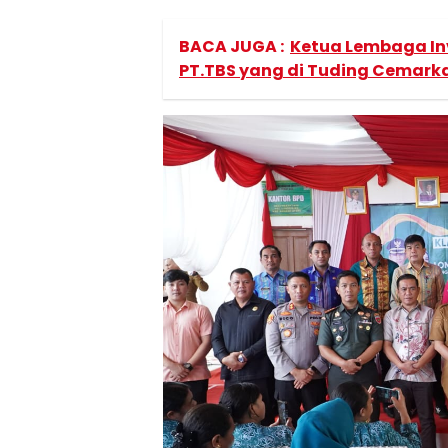
BACA JUGA :
Ketua Lembaga Inv
PT.TBS yang di Tuding Cemar