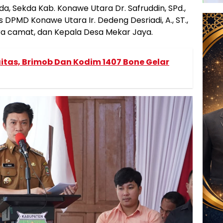
, Sekda Kab. Konawe Utara Dr. Safruddin, SPd.,
 DPMD Konawe Utara Ir. Dedeng Desriadi, A., ST.,
ara camat, dan Kepala Desa Mekar Jaya.
itas, Brimob Dan Kodim 1407 Bone Gelar