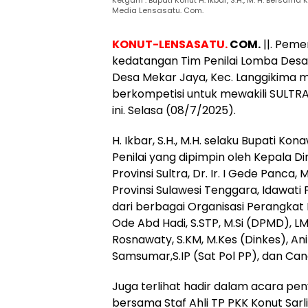
Media Lensasatu. Com.
KONUT-LENSASATU.
COM.
||. Pem
kedatangan Tim Penilai Lomba Desa
Desa Mekar Jaya, Kec. Langgikima me
berkompetisi untuk mewakili SULTRA
ini. Selasa (08/7/2025).
H. Ikbar, S.H., M.H. selaku Bupati
Penilai yang dipimpin oleh Kepala
Provinsi Sultra, Dr. Ir. I Gede Pan
Provinsi Sulawesi Tenggara, Idawati P
dari berbagai Organisasi Perangkat
Ode Abd Hadi, S.STP, M.Si (DPMD), LM.
Rosnawaty, S.KM, M.Kes (Dinkes), Anita
Samsumar,S.IP (Sat Pol PP), dan Can
Juga terlihat hadir dalam acara pen
bersama Staf Ahli TP PKK Konut Sar