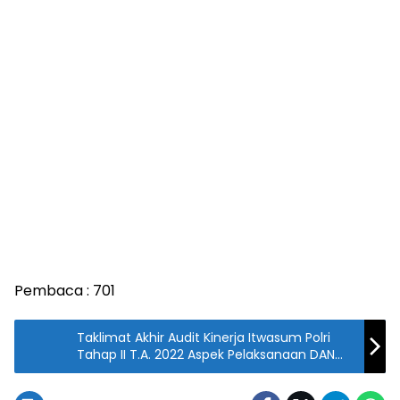
Pembaca :
701
Taklimat Akhir Audit Kinerja Itwasum Polri
Tahap II T.A. 2022 Aspek Pelaksanaan DAN
Pengendalian Di Polda Kepri