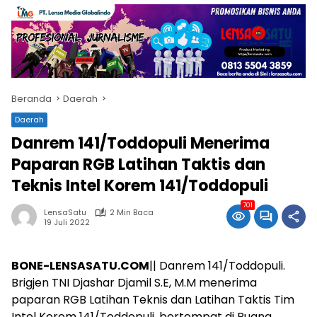
Beranda
Daerah
Daerah
Danrem 141/Toddopuli Menerima
Paparan RGB Latihan Taktis dan
Teknis Intel Korem 141/Toddopuli
701
LensaSatu
2 Min Baca
19 Juli 2022
BONE-LENSASATU.COM
|| Danrem 141/Toddopuli.
Brigjen TNI Djashar Djamil S.E, M.M menerima
paparan RGB Latihan Teknis dan Latihan Taktis Tim
Intel Korem 141/Toddopuli, bertempat di Ruang