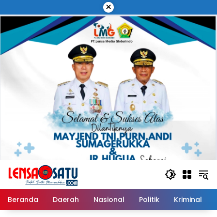
Langsung
×
ke
konten
Beranda
Daerah
Nasional
Politik
Kriminal