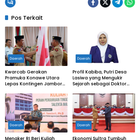
Pos Terkait
Daerah
Daerah
Kwarcab Gerakan
Profil Kabiba, Putri Desa
Pramuka Konawe Utara
Lasiwa yang Mengukir
Lepas Kontingen Jambore
Sejarah sebagai Doktor
Nasional XII 2026, Bupati
Pertama di Tanah
Ikbar: Tunjukkan Karakter
Kelahirannya
Generasi Muda Konut yang
Disiplin dan Berprestasi
Daerah
Daerah
Menaker RI Beri Kuliah
Ekonomi Sultra Tumbuh