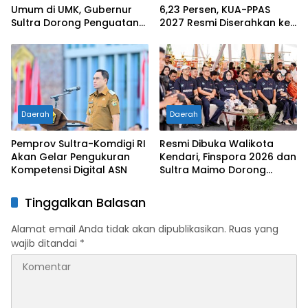
Umum di UMK, Gubernur
6,23 Persen, KUA-PPAS
Sultra Dorong Penguatan
2027 Resmi Diserahkan ke
SDM Hadapi Perubahan
DPRD
Dunia Kerja
Daerah
Daerah
Pemprov Sultra-Komdigi RI
Resmi Dibuka Walikota
Akan Gelar Pengukuran
Kendari, Finspora 2026 dan
Kompetensi Digital ASN
Sultra Maimo Dorong
Sinergi Ekonomi serta
Sportivitas Industri
Tinggalkan Balasan
Keuangan
Alamat email Anda tidak akan dipublikasikan.
Ruas yang
wajib ditandai
*