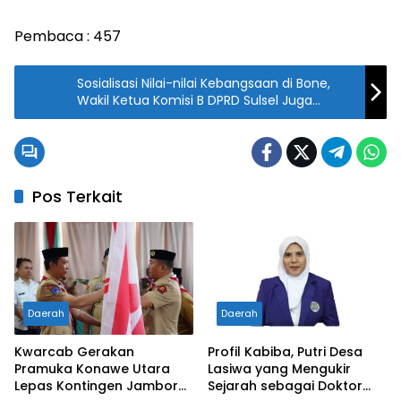
Pembaca :
457
Sosialisasi Nilai-nilai Kebangsaan di Bone,
Wakil Ketua Komisi B DPRD Sulsel Juga
Menerima Aspirasi Masyarakat
Pos Terkait
Daerah
Daerah
Kwarcab Gerakan
Profil Kabiba, Putri Desa
Pramuka Konawe Utara
Lasiwa yang Mengukir
Lepas Kontingen Jambore
Sejarah sebagai Doktor