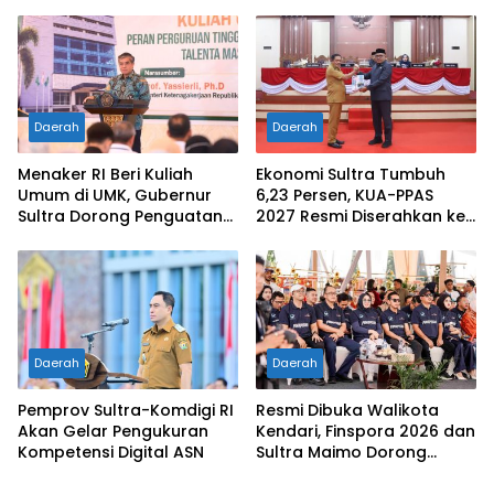
Nasional XII 2026, Bupati
Pertama di Tanah
Ikbar: Tunjukkan Karakter
Kelahirannya
Generasi Muda Konut yang
Disiplin dan Berprestasi
Daerah
Daerah
Menaker RI Beri Kuliah
Ekonomi Sultra Tumbuh
Umum di UMK, Gubernur
6,23 Persen, KUA-PPAS
Sultra Dorong Penguatan
2027 Resmi Diserahkan ke
SDM Hadapi Perubahan
DPRD
Dunia Kerja
Daerah
Daerah
Pemprov Sultra-Komdigi RI
Resmi Dibuka Walikota
Akan Gelar Pengukuran
Kendari, Finspora 2026 dan
Kompetensi Digital ASN
Sultra Maimo Dorong
Sinergi Ekonomi serta