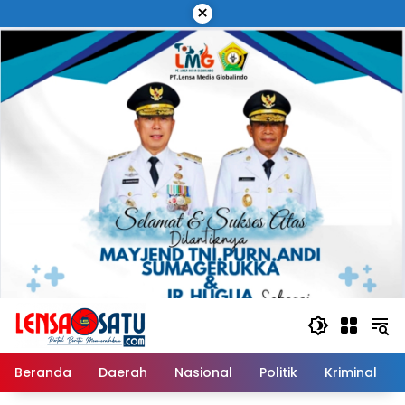
Langsung
×
ke
konten
Beranda
Daerah
Nasional
Politik
Kriminal