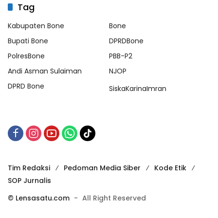
Tag
Kabupaten Bone
Bone
Bupati Bone
DPRDBone
PolresBone
PBB-P2
Andi Asman Sulaiman
NJOP
DPRD Bone
SiskaKarinaImran
Tim Redaksi
Pedoman Media Siber
Kode Etik
SOP Jurnalis
© Lensasatu.com
-
All Right Reserved