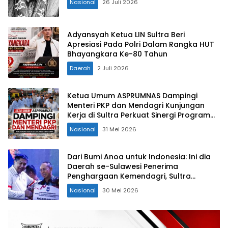
Nasional
26 Juli 2026
Adyansyah Ketua LIN Sultra Beri
Apresiasi Pada Polri Dalam Rangka HUT
Bhayangkara Ke-80 Tahun
Daerah
2 Juli 2026
Ketua Umum ASPRUMNAS Dampingi
Menteri PKP dan Mendagri Kunjungan
Kerja di Sultra Perkuat Sinergi Program
Rumah Layak Huni dan Konsolidasi
Nasional
31 Mei 2026
Organisasi
Dari Bumi Anoa untuk Indonesia: Ini dia
Daerah se-Sulawesi Penerima
Penghargaan Kemendagri, Sultra
Kategori Ke-II
Nasional
30 Mei 2026