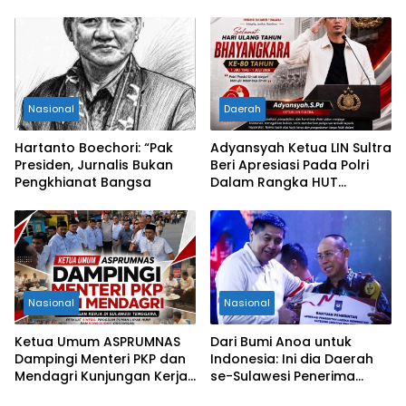
Permohonan Eksekusi
Kesehatan RI
Objek Sengketa di
Pengadilan Negeri Jakarta
Selatan
Nasional
Daerah
Hartanto Boechori: “Pak
Adyansyah Ketua LIN Sultra
Presiden, Jurnalis Bukan
Beri Apresiasi Pada Polri
Pengkhianat Bangsa
Dalam Rangka HUT
Bhayangkara Ke-80 Tahun
Nasional
Nasional
Ketua Umum ASPRUMNAS
Dari Bumi Anoa untuk
Dampingi Menteri PKP dan
Indonesia: Ini dia Daerah
Mendagri Kunjungan Kerja
se-Sulawesi Penerima
di Sultra Perkuat Sinergi
Penghargaan Kemendagri,