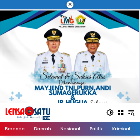
Langsung
×
ke
konten
Beranda
Daerah
Nasional
Politik
Kriminal