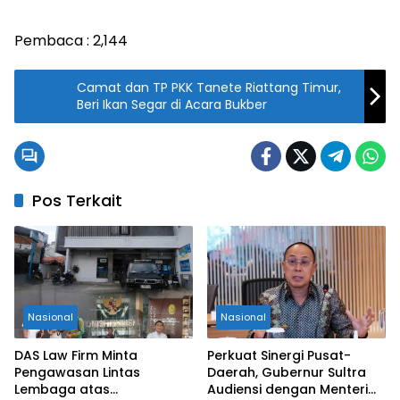
Pembaca :
2,144
Camat dan TP PKK Tanete Riattang Timur,
Beri Ikan Segar di Acara Bukber
Pos Terkait
Nasional
Nasional
DAS Law Firm Minta
Perkuat Sinergi Pusat-
Pengawasan Lintas
Daerah, Gubernur Sultra
Lembaga atas
Audiensi dengan Menteri