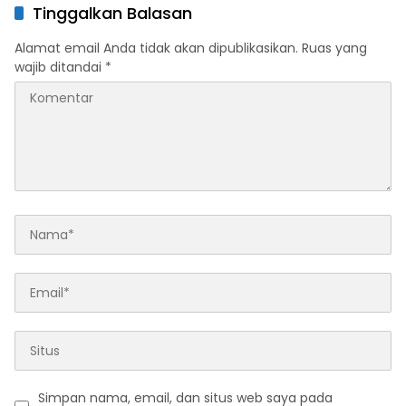
Program Rumah Layak Huni
Sultra Kategori Ke-II
Tinggalkan Balasan
dan Konsolidasi Organisasi
Alamat email Anda tidak akan dipublikasikan.
Ruas yang
wajib ditandai
*
Simpan nama, email, dan situs web saya pada