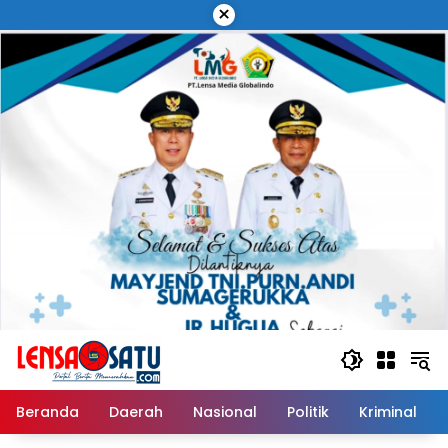
Langsung
×
ke
konten
Beranda
Daerah
Nasional
Politik
Kriminal