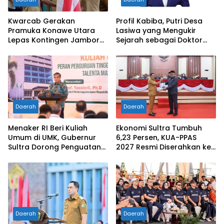
Kwarcab Gerakan
Profil Kabiba, Putri Desa
Pramuka Konawe Utara
Lasiwa yang Mengukir
Lepas Kontingen Jambore
Sejarah sebagai Doktor
Nasional XII 2026, Bupati
Pertama di Tanah
Ikbar: Tunjukkan Karakter
Kelahirannya
Generasi Muda Konut yang
Disiplin dan Berprestasi
Daerah
Daerah
Menaker RI Beri Kuliah
Ekonomi Sultra Tumbuh
Umum di UMK, Gubernur
6,23 Persen, KUA-PPAS
Sultra Dorong Penguatan
2027 Resmi Diserahkan ke
SDM Hadapi Perubahan
DPRD
Dunia Kerja
Daerah
Daerah