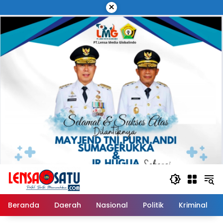
Langsung
×
ke
konten
Beranda
Daerah
Nasional
Politik
Kriminal