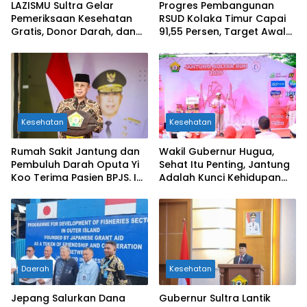
LAZISMU Sultra Gelar
Progres Pembangunan
Pemeriksaan Kesehatan
RSUD Kolaka Timur Capai
Gratis, Donor Darah, dan
91,55 Persen, Target Awal
Pemeriksaan Kesehatan
Tahun 2026 Tuntas
Jiwa Bersama Berbagai
Mitra Strategis
Kesehatan
Kesehatan
Rumah Sakit Jantung dan
Wakil Gubernur Hugua,
Pembuluh Darah Oputa Yi
Sehat Itu Penting, Jantung
Koo Terima Pasien BPJS. Ini
Adalah Kunci Kehidupan
Pesan Gubernur ASR
Masyarakat Sultra
Daerah
Kesehatan
Jepang Salurkan Dana
Gubernur Sultra Lantik