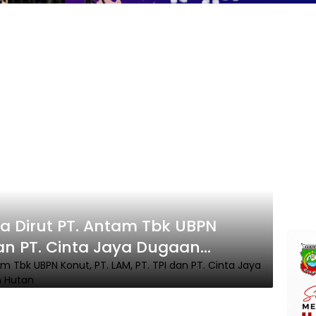
ksa Dirut PT. Antam Tbk UBPN
 dan PT. Cinta Jaya Dugaan
 Kawasan Hutan