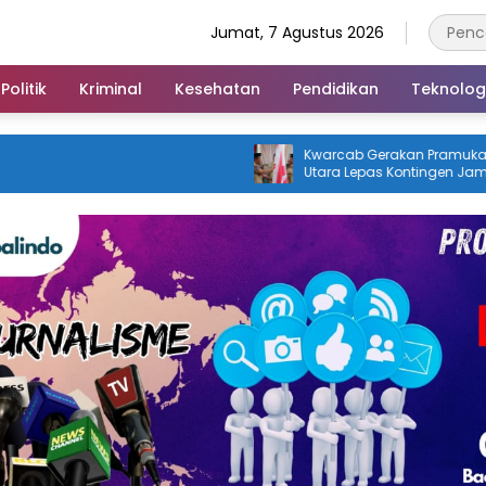
Jumat, 7 Agustus 2026
Politik
Kriminal
Kesehatan
Pendidikan
Teknolog
Kwarcab Gerakan Pramuka Konawe
Utara Lepas Kontingen Jambore
Nasional XII 2026, Bupati Ikbar: Tunjukkan
Karakter Generasi Muda Konut yang
Disiplin dan Berprestasi