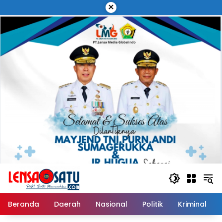
Langsung
×
ke
konten
Beranda
Daerah
Nasional
Politik
Kriminal