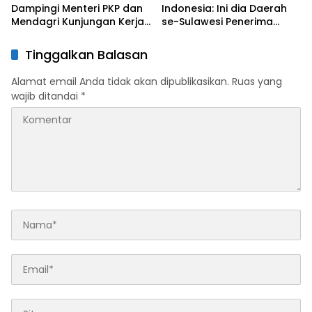
Dampingi Menteri PKP dan
Indonesia: Ini dia Daerah
Mendagri Kunjungan Kerja
se-Sulawesi Penerima
di Sultra Perkuat Sinergi
Penghargaan Kemendagri,
Program Rumah Layak Huni
Sultra Kategori Ke-II
Tinggalkan Balasan
dan Konsolidasi Organisasi
Alamat email Anda tidak akan dipublikasikan.
Ruas yang
wajib ditandai
*