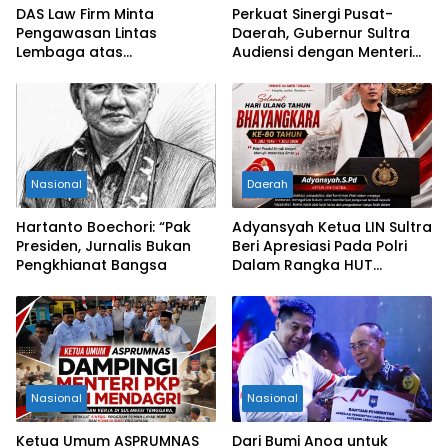
DAS Law Firm Minta
Perkuat Sinergi Pusat-
Pengawasan Lintas
Daerah, Gubernur Sultra
Lembaga atas
Audiensi dengan Menteri
Permohonan Eksekusi
Kesehatan RI
Objek Sengketa di
Pengadilan Negeri Jakarta
Selatan
Nasional
Daerah
Hartanto Boechori: “Pak
Adyansyah Ketua LIN Sultra
Presiden, Jurnalis Bukan
Beri Apresiasi Pada Polri
Pengkhianat Bangsa
Dalam Rangka HUT
Bhayangkara Ke-80 Tahun
Nasional
Nasional
Ketua Umum ASPRUMNAS
Dari Bumi Anoa untuk