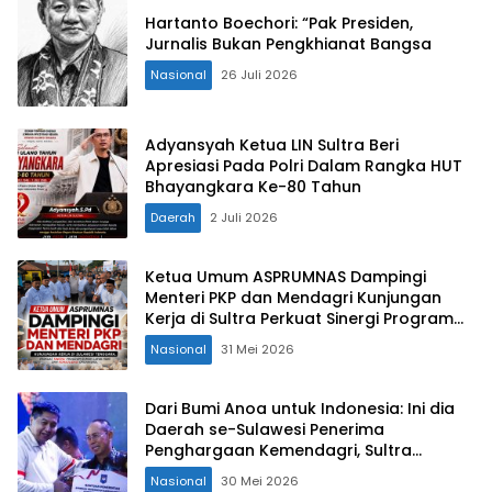
Hartanto Boechori: “Pak Presiden,
Jurnalis Bukan Pengkhianat Bangsa
Nasional
26 Juli 2026
Adyansyah Ketua LIN Sultra Beri
Apresiasi Pada Polri Dalam Rangka HUT
Bhayangkara Ke-80 Tahun
Daerah
2 Juli 2026
Ketua Umum ASPRUMNAS Dampingi
Menteri PKP dan Mendagri Kunjungan
Kerja di Sultra Perkuat Sinergi Program
Rumah Layak Huni dan Konsolidasi
Nasional
31 Mei 2026
Organisasi
Dari Bumi Anoa untuk Indonesia: Ini dia
Daerah se-Sulawesi Penerima
Penghargaan Kemendagri, Sultra
Kategori Ke-II
Nasional
30 Mei 2026