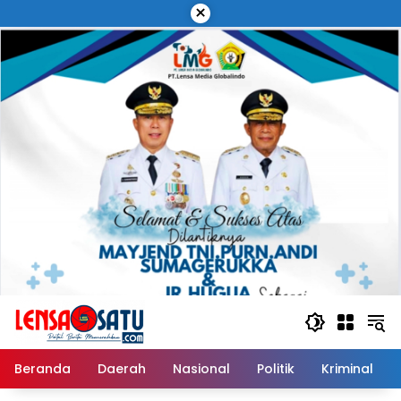
Langsung
×
ke
konten
Beranda
Daerah
Nasional
Politik
Kriminal