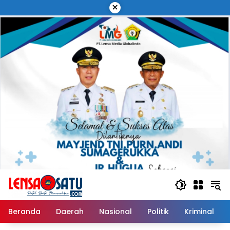
Langsung
×
ke
konten
Beranda
Daerah
Nasional
Politik
Kriminal