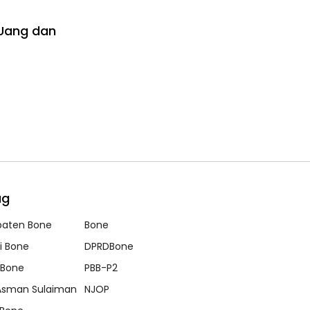
a Uang dan
ag
paten Bone
Bone
i Bone
DPRDBone
sBone
PBB-P2
Asman Sulaiman
NJOP