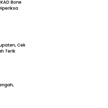
 BKAD Bone
Diperiksa
upaten, Cek
h Terik
Tengah,