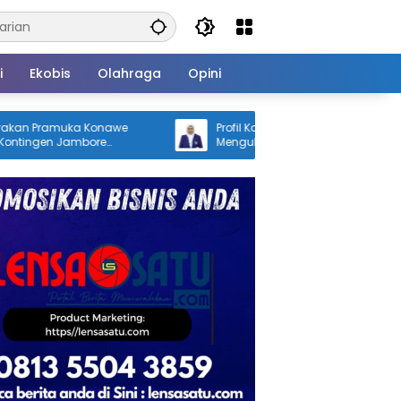
i
Ekobis
Olahraga
Opini
uka Konawe
Profil Kabiba, Putri Desa Lasiwa yang
Jambore
Mengukir Sejarah sebagai Doktor
 Ikbar: Tunjukkan
Pertama di Tanah Kelahirannya
Konut yang