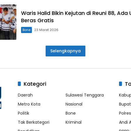
Waris Halid Bikin Kejutan di Reuni 88, Ad
Beras Gratis
Bone
23 Maret 2026
Selengkapnya
Kategori
T
Daerah
Sulawesi Tenggara
Kabu
Metro Kota
Nasional
Bupat
Politik
Bone
Polre
Tak Berkategori
Kriminal
Andi 