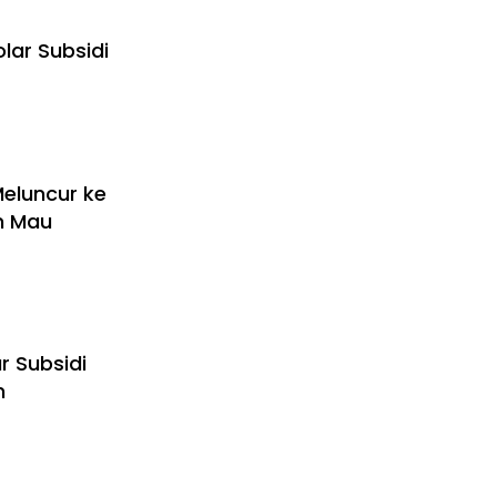
ar Subsidi
Meluncur ke
an Mau
r Subsidi
n