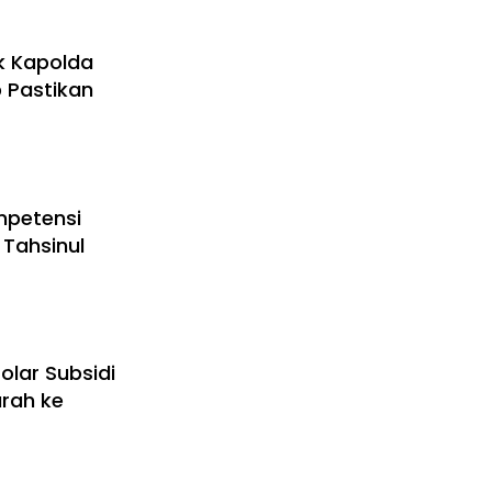
k Kapolda
b Pastikan
mpetensi
 Tahsinul
olar Subsidi
arah ke