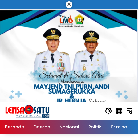
Langsung
×
ke
konten
Beranda
Daerah
Nasional
Politik
Kriminal