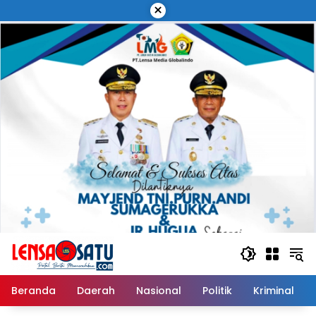
Langsung
×
ke
konten
Beranda
Daerah
Nasional
Politik
Kriminal