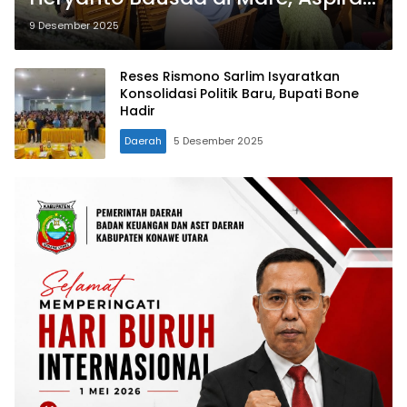
Mendesak Mengalir Deras
9 Desember 2025
Reses Rismono Sarlim Isyaratkan
Konsolidasi Politik Baru, Bupati Bone
Hadir
Daerah
5 Desember 2025