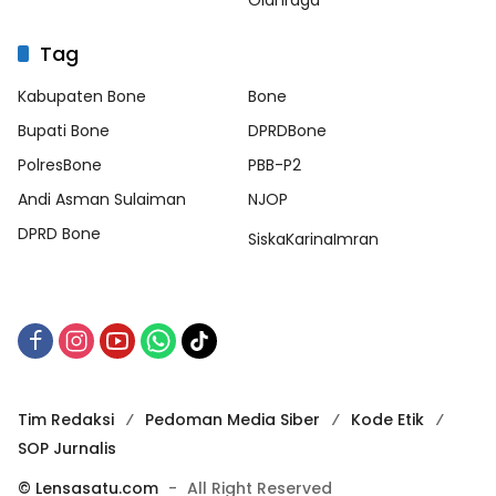
Olahraga
Tag
Kabupaten Bone
Bone
Bupati Bone
DPRDBone
PolresBone
PBB-P2
Andi Asman Sulaiman
NJOP
DPRD Bone
SiskaKarinaImran
Tim Redaksi
Pedoman Media Siber
Kode Etik
SOP Jurnalis
© Lensasatu.com
-
All Right Reserved