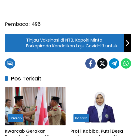
Pembaca :
496
Tinjau Vaksinasi di NTB, Kapolri Minta
Forkopimda Kendalikan Laju Covid-19 untuk
Sukseskan Event Internasional
Pos Terkait
Daerah
Daerah
Kwarcab Gerakan
Profil Kabiba, Putri Desa