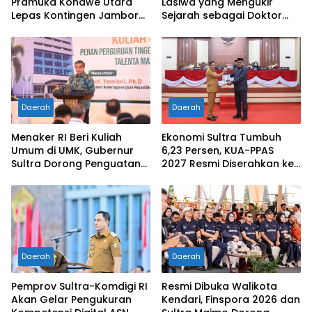
Pramuka Konawe Utara
Lasiwa yang Mengukir
Lepas Kontingen Jambore
Sejarah sebagai Doktor
Nasional XII 2026, Bupati
Pertama di Tanah
Ikbar: Tunjukkan Karakter
Kelahirannya
Generasi Muda Konut yang
Disiplin dan Berprestasi
Daerah
Daerah
Menaker RI Beri Kuliah
Ekonomi Sultra Tumbuh
Umum di UMK, Gubernur
6,23 Persen, KUA-PPAS
Sultra Dorong Penguatan
2027 Resmi Diserahkan ke
SDM Hadapi Perubahan
DPRD
Dunia Kerja
Daerah
Daerah
Pemprov Sultra-Komdigi RI
Resmi Dibuka Walikota
Akan Gelar Pengukuran
Kendari, Finspora 2026 dan