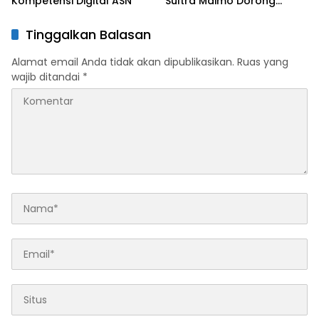
Kompetensi Digital ASN
Sultra Maimo Dorong
Sinergi Ekonomi serta
Sportivitas Industri
Tinggalkan Balasan
Keuangan
Alamat email Anda tidak akan dipublikasikan.
Ruas yang
wajib ditandai
*