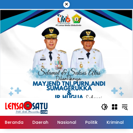
Langsung
×
ke
konten
Beranda
Daerah
Nasional
Politik
Kriminal