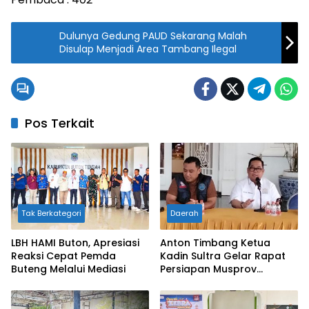
Dulunya Gedung PAUD Sekarang Malah
Disulap Menjadi Area Tambang Ilegal
Pos Terkait
Tak Berkategori
Daerah
LBH HAMI Buton, Apresiasi
Anton Timbang Ketua
Reaksi Cepat Pemda
Kadin Sultra Gelar Rapat
Buteng Melalui Mediasi
Persiapan Musprov
Sekaligus Sosialisasi
Bahaya Narkotika
Bersama BNNK