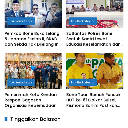
Tak Berkategori
Tak Berkategori
Pemkab Bone Buka Lelang
Satlantas Polres Bone
5 Jabatan Eselon II, BKAD
Sentuh Santri Lewat
dan Sekda Tak Dilelang Ini
Edukasi Keselamatan dan
Alasannya
Doa Bersama
Tak Berkategori
Tak Berkategori
Pemerintah Kota Kendari
Bone Tuan Rumah Puncak
Respon Gagasan
HUT ke-61 Golkar Sulsel,
Organisasi Kepemudaan
Rismono Sarlim Pastikan
Hadiah Melimpah di Jalan
Sehat Besok
Tinggalkan Balasan