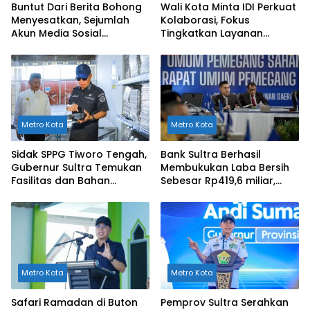
Buntut Dari Berita Bohong
Wali Kota Minta IDI Perkuat
Menyesatkan, Sejumlah
Kolaborasi, Fokus
Akun Media Sosial
Tingkatkan Layanan
Dilaporkan ke Polda Sultra
Kesehatan di Kendari
Metro Kota
Metro Kota
Sidak SPPG Tiworo Tengah,
Bank Sultra Berhasil
Gubernur Sultra Temukan
Membukukan Laba Bersih
Fasilitas dan Bahan
Sebesar Rp419,6 miliar,
Pangan Tak Sesuai
Meningkat dibandingkan
Standar
Capaian Tahun 2024
Metro Kota
Metro Kota
Safari Ramadan di Buton
Pemprov Sultra Serahkan