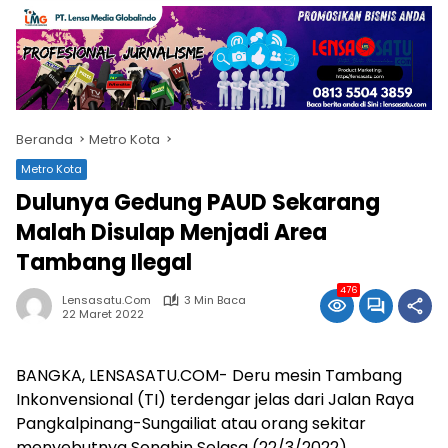
Beranda
Metro Kota
Metro Kota
Dulunya Gedung PAUD Sekarang
Malah Disulap Menjadi Area
Tambang Ilegal
476
Lensasatu.com
3 Min Baca
22 Maret 2022
BANGKA, LENSASATU.COM- Deru mesin Tambang
Inkonvensional (TI) terdengar jelas dari Jalan Raya
Pangkalpinang-Sungailiat atau orang sekitar
menyebutnya Songhin Selasa (22/3/2022).