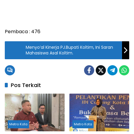
Pembaca :
476
Menyo’al Kinerja PJ.Bupati Koltim, Ini Saran
Mahasiswa Asal Koltim.
Pos Terkait
Metro Kota
Metro Kota