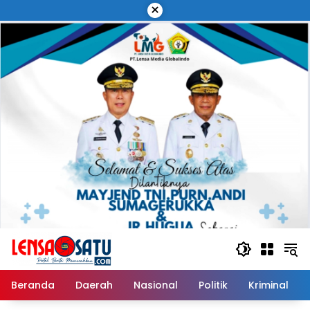
Langsung
×
ke
konten
Beranda
Daerah
Nasional
Politik
Kriminal