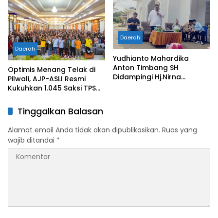
Daerah
Daerah
Yudhianto Mahardika
Anton Timbang SH
Optimis Menang Telak di
Didampingi Hj.Nirna
Pilwali, AJP-ASLI Resmi
Lachmuddin Resmikan
Kukuhkan 1.045 Saksi TPS
Masjid Al Maini di Nanga-
Sekota Kendari
Nanga
Tinggalkan Balasan
Alamat email Anda tidak akan dipublikasikan.
Ruas yang
wajib ditandai
*