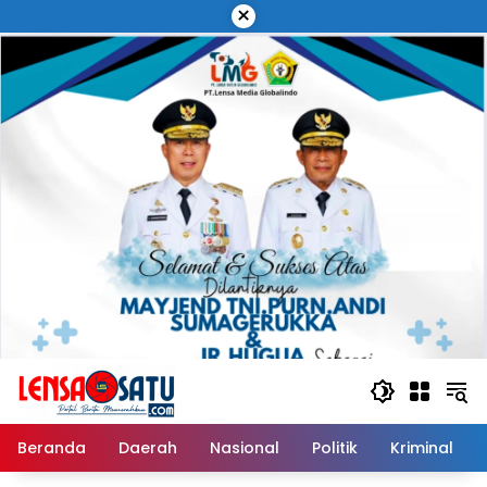
Langsung
×
ke
konten
Beranda
Daerah
Nasional
Politik
Kriminal