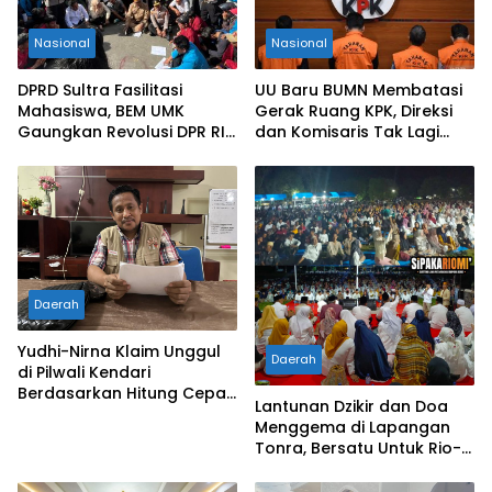
Nasional
Nasional
DPRD Sultra Fasilitasi
UU Baru BUMN Membatasi
Mahasiswa, BEM UMK
Gerak Ruang KPK, Direksi
Gaungkan Revolusi DPR RI
dan Komisaris Tak Lagi
2025
Dianggap Penyelenggara
Negara
Daerah
Yudhi-Nirna Klaim Unggul
Daerah
di Pilwali Kendari
Berdasarkan Hitung Cepat
Lantunan Dzikir dan Doa
Internal
Menggema di Lapangan
Tonra, Bersatu Untuk Rio-
Amir