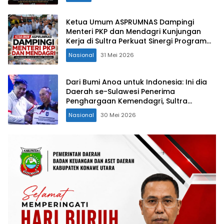
Ketua Umum ASPRUMNAS Dampingi
Menteri PKP dan Mendagri Kunjungan
Kerja di Sultra Perkuat Sinergi Program
Rumah Layak Huni dan Konsolidasi
Nasional
31 Mei 2026
Organisasi
Dari Bumi Anoa untuk Indonesia: Ini dia
Daerah se-Sulawesi Penerima
Penghargaan Kemendagri, Sultra
Kategori Ke-II
Nasional
30 Mei 2026