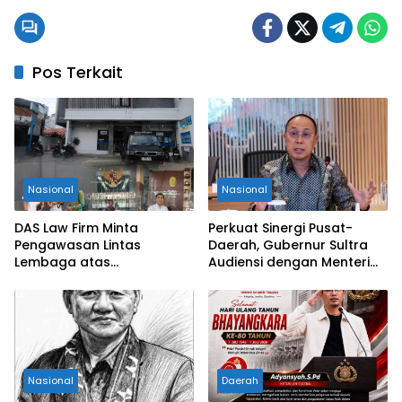
Pos Terkait
Nasional
Nasional
DAS Law Firm Minta
Perkuat Sinergi Pusat-
Pengawasan Lintas
Daerah, Gubernur Sultra
Lembaga atas
Audiensi dengan Menteri
Permohonan Eksekusi
Kesehatan RI
Objek Sengketa di
Pengadilan Negeri Jakarta
Selatan
Nasional
Daerah