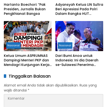
Hartanto Boechori: “Pak
Adyansyah Ketua LIN Sultra
Presiden, Jurnalis Bukan
Beri Apresiasi Pada Polri
Pengkhianat Bangsa
Dalam Rangka HUT
Bhayangkara Ke-80 Tahun
Nasional
Nasional
Ketua Umum ASPRUMNAS
Dari Bumi Anoa untuk
Dampingi Menteri PKP dan
Indonesia: Ini dia Daerah
Mendagri Kunjungan Kerja
se-Sulawesi Penerima
di Sultra Perkuat Sinergi
Penghargaan Kemendagri,
Program Rumah Layak Huni
Sultra Kategori Ke-II
Tinggalkan Balasan
dan Konsolidasi Organisasi
Alamat email Anda tidak akan dipublikasikan.
Ruas yang
wajib ditandai
*