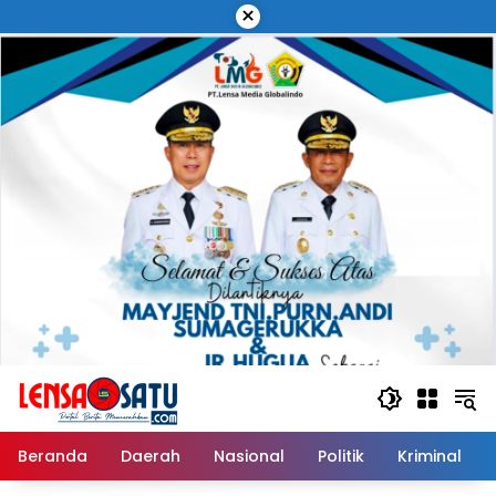
Langsung
×
ke
konten
Beranda
Daerah
Nasional
Politik
Kriminal