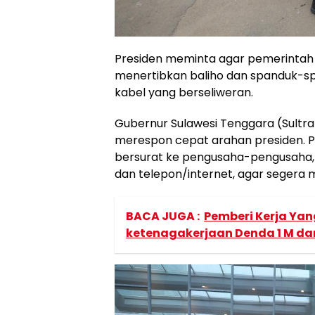
Presiden meminta agar pemerintah
menertibkan baliho dan spanduk-s
kabel yang berseliweran.
Gubernur Sulawesi Tenggara (Sultr
merespon cepat arahan presiden. P
bersurat ke pengusaha-pengusaha, pe
dan telepon/internet, agar segera 
BACA JUGA :
Pemberi Kerja Ya
ketenagakerjaan Denda 1 M da