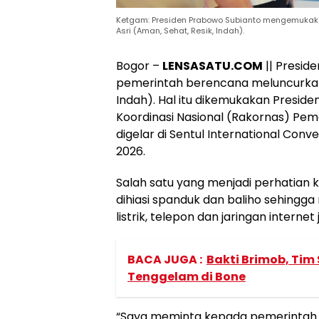
Ketgam: Presiden Prabowo Subianto mengemukak
Asri (Aman, Sehat, Resik, Indah).
Bogor –
LENSASATU.COM
|| Presi
pemerintah berencana meluncurkan 
Indah). Hal itu dikemukakan Presi
Koordinasi Nasional (Rakornas) Pe
digelar di Sentul International Conve
2026.
Salah satu yang menjadi perhatian 
dihiasi spanduk dan baliho sehingga
listrik, telepon dan jaringan intern
BACA JUGA :
Bakti Brimob, Tim
Tenggelam di Bone
“Saya meminta kepada pemerintah t