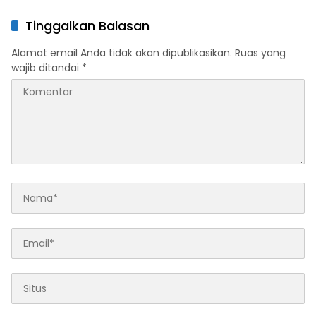
Sinergi Ekonomi serta
Pengadilan Perdata,
Sportivitas Industri
Penetapan Tersangka Dr.
Tinggalkan Balasan
Keuangan
Ruksamin Dinilai Prematur
Alamat email Anda tidak akan dipublikasikan.
Ruas yang
wajib ditandai
*