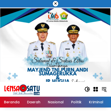
Langsung
×
ke
konten
Beranda
Daerah
Nasional
Politik
Kriminal