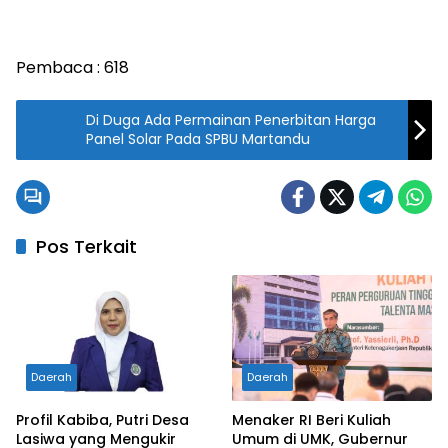
Pembaca :
618
Di Duga Ada Permainan Penerbitan Harga
Panel Solar Pada SPBU Martandu
Pos Terkait
Daerah
Daerah
Profil Kabiba, Putri Desa
Menaker RI Beri Kuliah
Lasiwa yang Mengukir
Umum di UMK, Gubernur