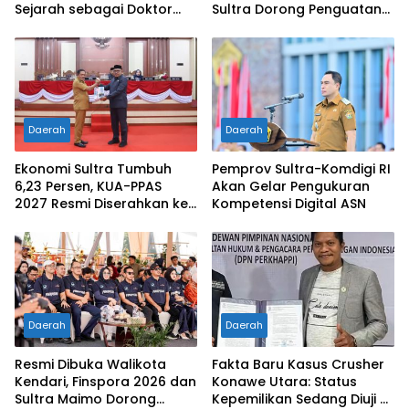
Sejarah sebagai Doktor
Sultra Dorong Penguatan
Pertama di Tanah
SDM Hadapi Perubahan
Kelahirannya
Dunia Kerja
Daerah
Daerah
Ekonomi Sultra Tumbuh
Pemprov Sultra-Komdigi RI
6,23 Persen, KUA-PPAS
Akan Gelar Pengukuran
2027 Resmi Diserahkan ke
Kompetensi Digital ASN
DPRD
Daerah
Daerah
Resmi Dibuka Walikota
Fakta Baru Kasus Crusher
Kendari, Finspora 2026 dan
Konawe Utara: Status
Sultra Maimo Dorong
Kepemilikan Sedang Diuji di