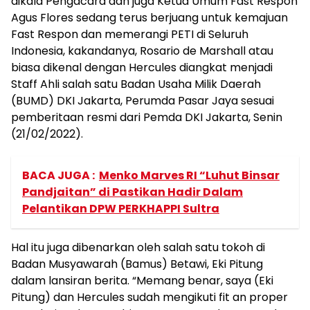
dikala Pengacara dan juga Ketua Umum Fast Respon
Agus Flores sedang terus berjuang untuk kemajuan
Fast Respon dan memerangi PETI di Seluruh
Indonesia, kakandanya, Rosario de Marshall atau
biasa dikenal dengan Hercules diangkat menjadi
Staff Ahli salah satu Badan Usaha Milik Daerah
(BUMD) DKI Jakarta, Perumda Pasar Jaya sesuai
pemberitaan resmi dari Pemda DKI Jakarta, Senin
(21/02/2022).
BACA JUGA :
Menko Marves RI “Luhut Binsar
Pandjaitan” di Pastikan Hadir Dalam
Pelantikan DPW PERKHAPPI Sultra
Hal itu juga dibenarkan oleh salah satu tokoh di
Badan Musyawarah (Bamus) Betawi, Eki Pitung
dalam lansiran berita. “Memang benar, saya (Eki
Pitung) dan Hercules sudah mengikuti fit an proper