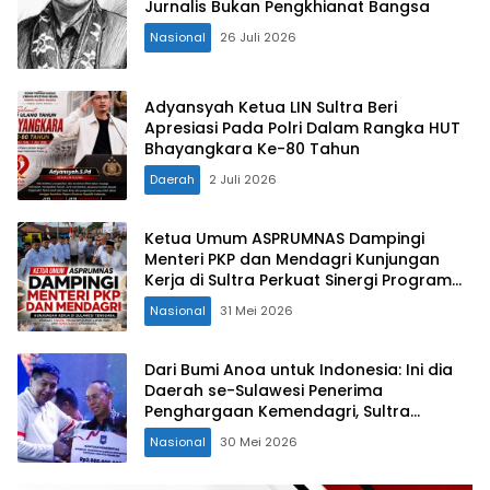
Jurnalis Bukan Pengkhianat Bangsa
Nasional
26 Juli 2026
Adyansyah Ketua LIN Sultra Beri
Apresiasi Pada Polri Dalam Rangka HUT
Bhayangkara Ke-80 Tahun
Daerah
2 Juli 2026
Ketua Umum ASPRUMNAS Dampingi
Menteri PKP dan Mendagri Kunjungan
Kerja di Sultra Perkuat Sinergi Program
Rumah Layak Huni dan Konsolidasi
Nasional
31 Mei 2026
Organisasi
Dari Bumi Anoa untuk Indonesia: Ini dia
Daerah se-Sulawesi Penerima
Penghargaan Kemendagri, Sultra
Kategori Ke-II
Nasional
30 Mei 2026