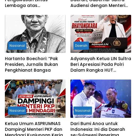
Lembaga atas
Audiensi dengan Menteri
Permohonan Eksekusi
Kesehatan RI
Objek Sengketa di
Pengadilan Negeri Jakarta
Selatan
Nasional
Daerah
Hartanto Boechori: “Pak
Adyansyah Ketua LIN Sultra
Presiden, Jurnalis Bukan
Beri Apresiasi Pada Polri
Pengkhianat Bangsa
Dalam Rangka HUT
Bhayangkara Ke-80 Tahun
Nasional
Nasional
Ketua Umum ASPRUMNAS
Dari Bumi Anoa untuk
Dampingi Menteri PKP dan
Indonesia: Ini dia Daerah
Mendagri Kunjungan Kerja
se-Sulawesi Penerima