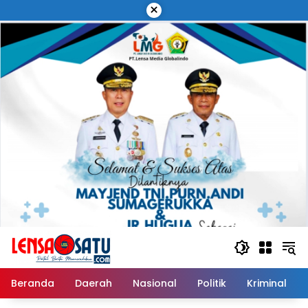
Langsung
×
ke
konten
Beranda
Daerah
Nasional
Politik
Kriminal