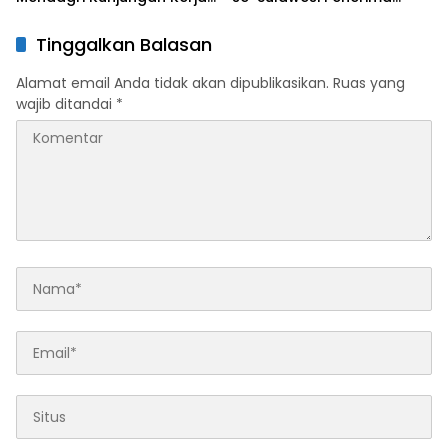
di Sultra Perkuat Sinergi
Penghargaan Kemendagri,
Program Rumah Layak Huni
Sultra Kategori Ke-II
Tinggalkan Balasan
dan Konsolidasi Organisasi
Alamat email Anda tidak akan dipublikasikan.
Ruas yang
wajib ditandai
*