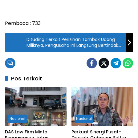
Pembaca :
733
Dituding Terkait Perizinan Tambak Udang
Miliknya, Pengusaha Ini Langsung Bertindak
Cepat
Pos Terkait
Nasional
Nasional
DAS Law Firm Minta
Perkuat Sinergi Pusat-
Pengawasan Lintas
Daerah, Gubernur Sultra