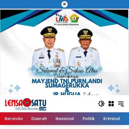
Langsung
×
ke
konten
Beranda
Daerah
Nasional
Politik
Kriminal