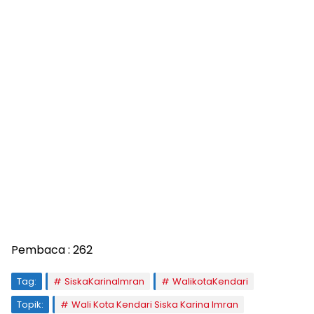
Pembaca :
262
Tag:
SiskaKarinaImran
WalikotaKendari
Topik:
Wali Kota Kendari Siska Karina Imran