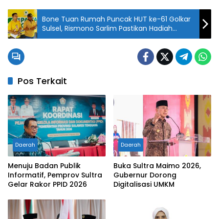
Bone Tuan Rumah Puncak HUT ke-61 Golkar
Sulsel, Rismono Sarlim Pastikan Hadiah
Melimpah di Jalan Sehat Besok
Pos Terkait
Daerah
Daerah
Menuju Badan Publik
Buka Sultra Maimo 2026,
Informatif, Pemprov Sultra
Gubernur Dorong
Gelar Rakor PPID 2026
Digitalisasi UMKM