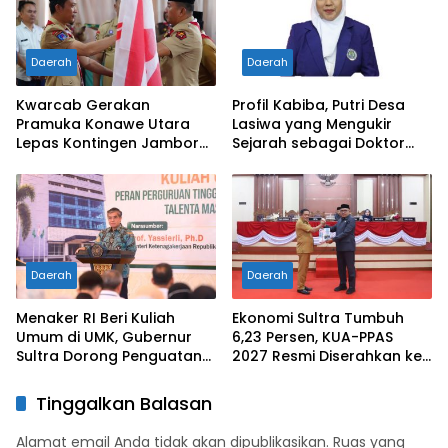
Daerah
Daerah
Kwarcab Gerakan
Profil Kabiba, Putri Desa
Pramuka Konawe Utara
Lasiwa yang Mengukir
Lepas Kontingen Jambore
Sejarah sebagai Doktor
Nasional XII 2026, Bupati
Pertama di Tanah
Ikbar: Tunjukkan Karakter
Kelahirannya
Generasi Muda Konut yang
Disiplin dan Berprestasi
Daerah
Daerah
Menaker RI Beri Kuliah
Ekonomi Sultra Tumbuh
Umum di UMK, Gubernur
6,23 Persen, KUA-PPAS
Sultra Dorong Penguatan
2027 Resmi Diserahkan ke
SDM Hadapi Perubahan
DPRD
Dunia Kerja
Tinggalkan Balasan
Alamat email Anda tidak akan dipublikasikan.
Ruas yang