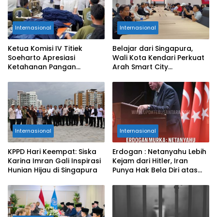
Internasional
Internasional
Ketua Komisi IV Titiek
Belajar dari Singapura,
Soeharto Apresiasi
Wali Kota Kendari Perkuat
Ketahanan Pangan
Arah Smart City
Nusakambangan
Berkelanjutan
Internasional
Internasional
KPPD Hari Keempat: Siska
Erdogan : Netanyahu Lebih
Karina Imran Gali Inspirasi
Kejam dari Hitler, Iran
Hunian Hijau di Singapura
Punya Hak Bela Diri atas
Agresi Israel