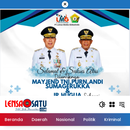
Langsung
×
ke
konten
Beranda
Daerah
Nasional
Politik
Kriminal