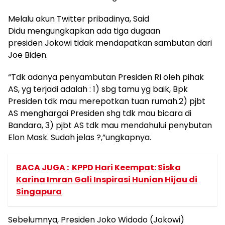
Melalu akun Twitter pribadinya, Said
Didu mengungkapkan ada tiga dugaan
presiden Jokowi tidak mendapatkan sambutan dari
Joe Biden.
“Tdk adanya penyambutan Presiden RI oleh pihak
AS, yg terjadi adalah : 1) sbg tamu yg baik, Bpk
Presiden tdk mau merepotkan tuan rumah.2) pjbt
AS menghargai Presiden shg tdk mau bicara di
Bandara, 3) pjbt AS tdk mau mendahului penybutan
Elon Mask. Sudah jelas ?,”ungkapnya.
BACA JUGA :
KPPD Hari Keempat: Siska
Karina Imran Gali Inspirasi Hunian Hijau di
Singapura
Sebelumnya, Presiden Joko Widodo (Jokowi)