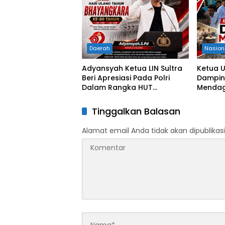
Selatan
Daerah
Nasion
Adyansyah Ketua LIN Sultra
Ketua 
Beri Apresiasi Pada Polri
Damping
Dalam Rangka HUT
Mendagr
Bhayangkara Ke-80 Tahun
Sultra 
Progra
Tinggalkan Balasan
dan Kon
Alamat email Anda tidak akan dipublikasi