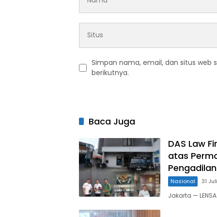
Simpan nama, email, dan situs web 
berikutnya.
Baca Juga
DAS Law F
atas Permo
Pengadilan
Nasional
31 Ju
Jakarta — LENS