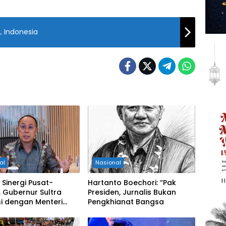
L Indonesia
al
Nasional
 Sinergi Pusat-
Hartanto Boechori: “Pak
 Gubernur Sultra
Presiden, Jurnalis Bukan
i dengan Menteri
Pengkhianat Bangsa
tan RI