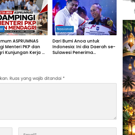
al
Nasional
Umum ASPRUMNAS
Dari Bumi Anoa untuk
i Menteri PKP dan
Indonesia: Ini dia Daerah se-
i Kunjungan Kerja di
Sulawesi Penerima
Perkuat Sinergi
Penghargaan Kemendagri,
m Rumah Layak Huni
Sultra Kategori Ke-II
solidasi Organisasi
kan.
Ruas yang wajib ditandai
*