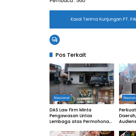
Pembaca :
560
Kasal Terima Kunjungan PT. PA
Pos Terkait
Nasional
Nasion
DAS Law Firm Minta
Perkuat
Pengawasan Lintas
Daerah,
Lembaga atas Permohonan
Audiens
Eksekusi Objek Sengketa di
Keseha
Pengadilan Negeri Jakarta