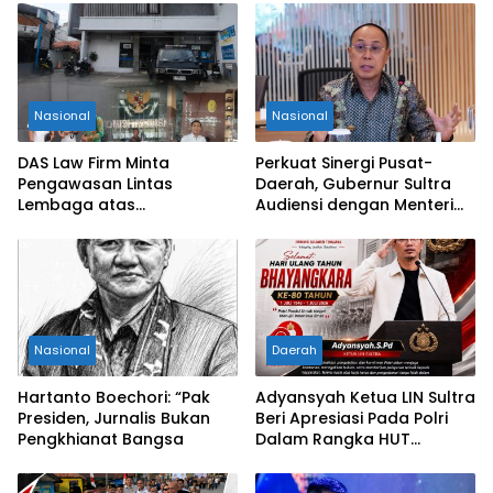
Nasional
Nasional
DAS Law Firm Minta
Perkuat Sinergi Pusat-
Pengawasan Lintas
Daerah, Gubernur Sultra
Lembaga atas
Audiensi dengan Menteri
Permohonan Eksekusi
Kesehatan RI
Objek Sengketa di
Pengadilan Negeri Jakarta
Selatan
Nasional
Daerah
Hartanto Boechori: “Pak
Adyansyah Ketua LIN Sultra
Presiden, Jurnalis Bukan
Beri Apresiasi Pada Polri
Pengkhianat Bangsa
Dalam Rangka HUT
Bhayangkara Ke-80 Tahun