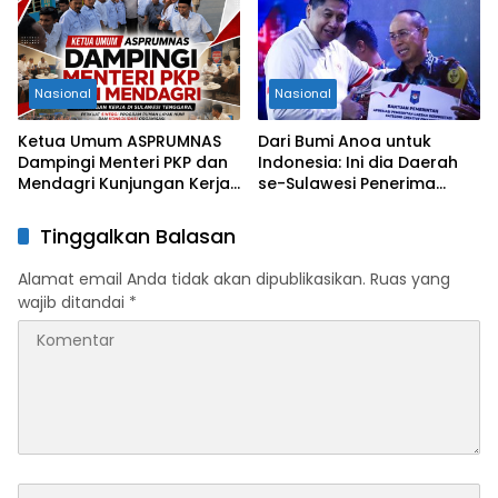
Nasional
Nasional
Ketua Umum ASPRUMNAS
Dari Bumi Anoa untuk
Dampingi Menteri PKP dan
Indonesia: Ini dia Daerah
Mendagri Kunjungan Kerja
se-Sulawesi Penerima
di Sultra Perkuat Sinergi
Penghargaan Kemendagri,
Program Rumah Layak Huni
Sultra Kategori Ke-II
Tinggalkan Balasan
dan Konsolidasi Organisasi
Alamat email Anda tidak akan dipublikasikan.
Ruas yang
wajib ditandai
*