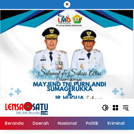
Langsung
×
ke
konten
Beranda
Daerah
Nasional
Politik
Kriminal