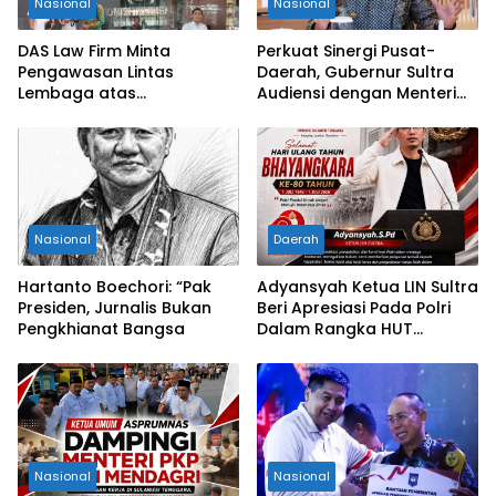
Nasional
Nasional
DAS Law Firm Minta
Perkuat Sinergi Pusat-
Pengawasan Lintas
Daerah, Gubernur Sultra
Lembaga atas
Audiensi dengan Menteri
Permohonan Eksekusi
Kesehatan RI
Objek Sengketa di
Pengadilan Negeri Jakarta
Selatan
Nasional
Daerah
Hartanto Boechori: “Pak
Adyansyah Ketua LIN Sultra
Presiden, Jurnalis Bukan
Beri Apresiasi Pada Polri
Pengkhianat Bangsa
Dalam Rangka HUT
Bhayangkara Ke-80 Tahun
Nasional
Nasional