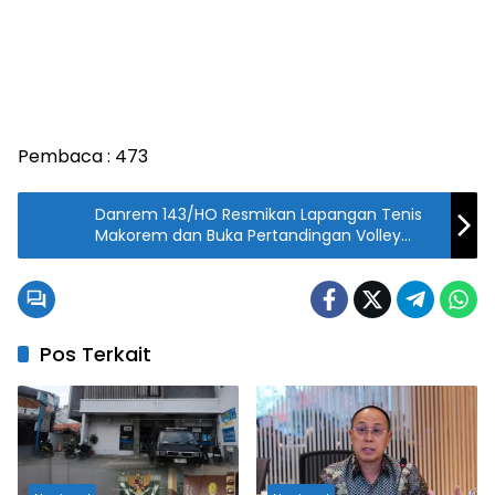
Pembaca :
473
Danrem 143/HO Resmikan Lapangan Tenis
Makorem dan Buka Pertandingan Volley
Antar Satuan
Pos Terkait