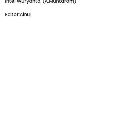
Intel Wuryanto. (A.Muhtarom)
Editor:Ainuj