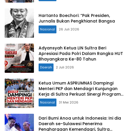
Hartanto Boechori: “Pak Presiden,
Jurnalis Bukan Pengkhianat Bangsa
Nasional
26 Juli 2026
Adyansyah Ketua LIN Sultra Beri
Apresiasi Pada Polri Dalam Rangka HUT
Bhayangkara Ke-80 Tahun
Daerah
2 Juli 2026
Ketua Umum ASPRUMNAS Dampingi
Menteri PKP dan Mendagri Kunjungan
Kerja di Sultra Perkuat Sinergi Program
Rumah Layak Huni dan Konsolidasi
Nasional
31 Mei 2026
Organisasi
Dari Bumi Anoa untuk Indonesia: Ini dia
Daerah se-Sulawesi Penerima
Penghargaan Kemendagri, Sultra