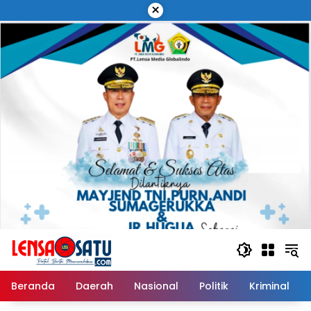
Langsung
×
ke
konten
Beranda
Daerah
Nasional
Politik
Kriminal