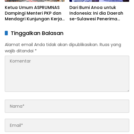
Ketua Umum ASPRUMNAS
Dari Bumi Anoa untuk
Dampingi Menteri PKP dan
Indonesia: Ini dia Daerah
Mendagri Kunjungan Kerja
se-Sulawesi Penerima
di Sultra Perkuat Sinergi
Penghargaan Kemendagri,
Program Rumah Layak Huni
Sultra Kategori Ke-II
Tinggalkan Balasan
dan Konsolidasi Organisasi
Alamat email Anda tidak akan dipublikasikan.
Ruas yang
wajib ditandai
*