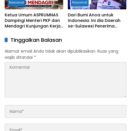
Nasional
Nasional
Ketua Umum ASPRUMNAS
Dari Bumi Anoa untuk
Dampingi Menteri PKP dan
Indonesia: Ini dia Daerah
Mendagri Kunjungan Kerja
se-Sulawesi Penerima
di Sultra Perkuat Sinergi
Penghargaan Kemendagri,
Program Rumah Layak Huni
Sultra Kategori Ke-II
Tinggalkan Balasan
dan Konsolidasi Organisasi
Alamat email Anda tidak akan dipublikasikan.
Ruas yang
wajib ditandai
*