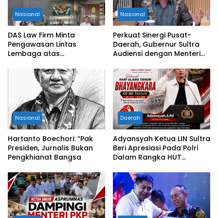
Nasional
Nasional
DAS Law Firm Minta
Perkuat Sinergi Pusat-
Pengawasan Lintas
Daerah, Gubernur Sultra
Lembaga atas
Audiensi dengan Menteri
Permohonan Eksekusi
Kesehatan RI
Objek Sengketa di
Pengadilan Negeri Jakarta
Selatan
Nasional
Daerah
Hartanto Boechori: “Pak
Adyansyah Ketua LIN Sultra
Presiden, Jurnalis Bukan
Beri Apresiasi Pada Polri
Pengkhianat Bangsa
Dalam Rangka HUT
Bhayangkara Ke-80 Tahun