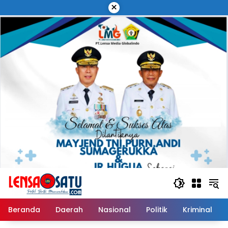
Langsung
×
ke
konten
Beranda
Daerah
Nasional
Politik
Kriminal