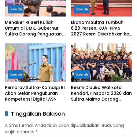
Daerah
Daerah
Menaker RI Beri Kuliah
Ekonomi Sultra Tumbuh
Umum di UMK, Gubernur
6,23 Persen, KUA-PPAS
Sultra Dorong Penguatan
2027 Resmi Diserahkan ke
SDM Hadapi Perubahan
DPRD
Dunia Kerja
Daerah
Daerah
Pemprov Sultra-Komdigi RI
Resmi Dibuka Walikota
Akan Gelar Pengukuran
Kendari, Finspora 2026 dan
Kompetensi Digital ASN
Sultra Maimo Dorong
Sinergi Ekonomi serta
Sportivitas Industri
Tinggalkan Balasan
Keuangan
Alamat email Anda tidak akan dipublikasikan.
Ruas yang
wajib ditandai
*