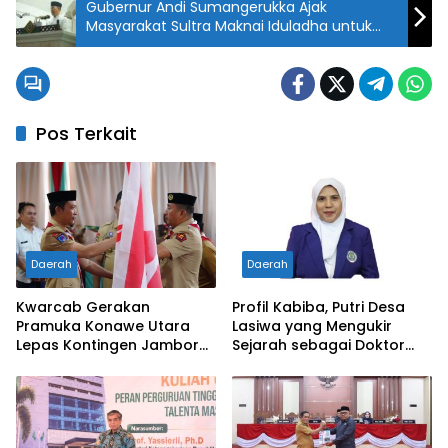
Gubernur Andi Sumangerukka Ajak
Masyarakat Sultra Maknai Iduladha untuk
Memperkuat Kepedulian Sosial
Pos Terkait
Daerah
Daerah
Kwarcab Gerakan
Profil Kabiba, Putri Desa
Pramuka Konawe Utara
Lasiwa yang Mengukir
Lepas Kontingen Jambore
Sejarah sebagai Doktor
Nasional XII 2026, Bupati
Pertama di Tanah
Ikbar: Tunjukkan Karakter
Kelahirannya
Generasi Muda Konut yang
Disiplin dan Berprestasi