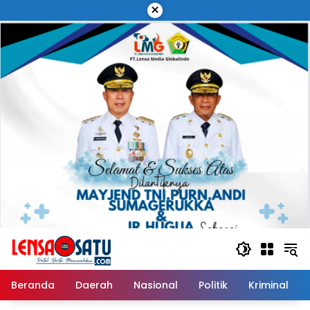
Langsung
×
ke
konten
Beranda
Daerah
Nasional
Politik
Kriminal