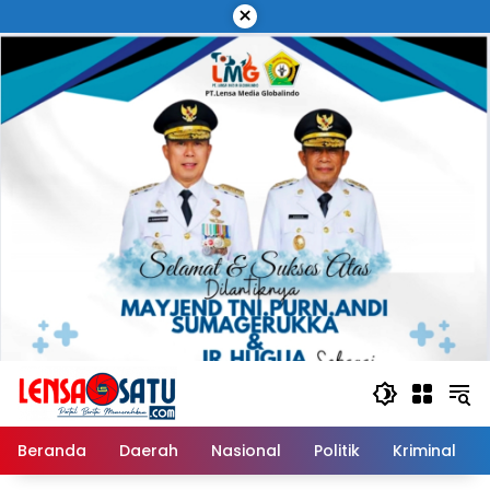
Langsung
×
ke
konten
Beranda
Daerah
Nasional
Politik
Kriminal