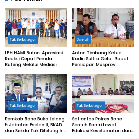
Tak Berkategori
Daerah
LBH HAMI Buton, Apresiasi
Anton Timbang Ketua
Reaksi Cepat Pemda
Kadin Sultra Gelar Rapat
Buteng Melalui Mediasi
Persiapan Musprov
Sekaligus Sosialisasi
Bahaya Narkotika
Bersama BNNK
Tak Berkategori
Tak Berkategori
Pemkab Bone Buka Lelang
Satlantas Polres Bone
5 Jabatan Eselon II, BKAD
Sentuh Santri Lewat
dan Sekda Tak Dilelang Ini
Edukasi Keselamatan dan
Alasannya
Doa Bersama